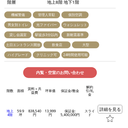
階層
地上8階 地下1階
機械警備
管理人常駐
個別空調
男女別トイレ
光ファイバー
ウォシュレット
貸し会議室
駅徒歩3分以内
新耐震基準
土日エントランス開放
飲食店
大型
ハイグレード
クリニック可
24時間使用可能
内覧・空室のお問い合わせ
解約
賃料＋共
階数
面積
坪単価
保証金/敷金
引/礼
益費
金
詳細を見る
地上
59.9
838,540
13,999
保証金:
スライ
4階
坪
円
円
5,400,000円
ド