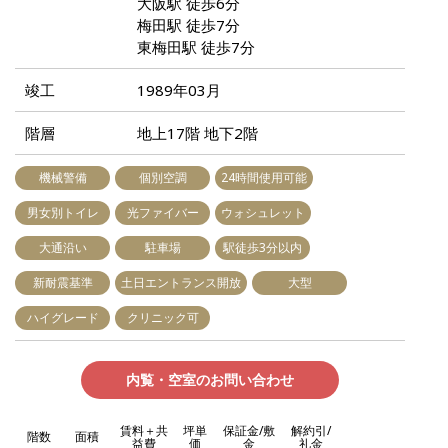
大阪駅 徒歩6分
梅田駅 徒歩7分
東梅田駅 徒歩7分
竣工
1989年03月
階層
地上17階 地下2階
機械警備
個別空調
24時間使用可能
男女別トイレ
光ファイバー
ウォシュレット
大通沿い
駐車場
駅徒歩3分以内
新耐震基準
土日エントランス開放
大型
ハイグレード
クリニック可
内覧・空室のお問い合わせ
賃料＋共
坪単
保証金/敷
解約引/
階数
面積
益費
価
金
礼金