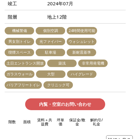
竣工
2024年07月
階層
地上12階
機械警備
個別空調
24時間使用可能
男女別トイレ
光ファイバー
ウォシュレット
喫煙スペース
駐車場
新耐震基準
土日エントランス開放
築浅
非常用発電機
ガラスウォール
大型
ハイグレード
バリアフリートイレ
クリニック可
内覧・空室のお問い合わせ
賃料＋共
坪単
保証金/敷
解約引/
階数
面積
益費
価
金
礼金