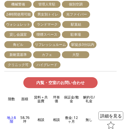
機械警備
管理人常駐
個別空調
24時間使用可能
男女別トイレ
光ファイバー
ウォシュレット
ランドマーク
駅直結
貸し会議室
喫煙スペース
駐車場
角ビル
リフレッシュルーム
駅徒歩3分以内
新耐震基準
カフェ
大型
クリニック可
ハイグレード
内覧・空室のお問い合わせ
賃料＋共
坪単
保証金/敷
解約引/
階数
面積
益費
価
金
礼金
詳細を見る
地上8
58.76
敷金: 12
相談
相談
無し
階
坪
ヶ月