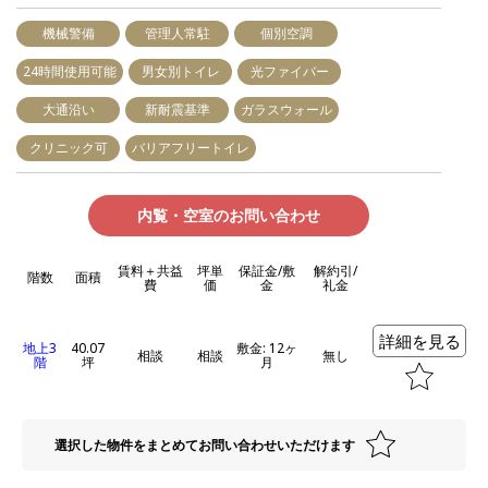
機械警備
管理人常駐
個別空調
24時間使用可能
男女別トイレ
光ファイバー
大通沿い
新耐震基準
ガラスウォール
クリニック可
バリアフリートイレ
内覧・空室のお問い合わせ
賃料＋共益
坪単
保証金/敷
解約引/
階数
面積
費
価
金
礼金
詳細を見る
地上3
40.07
敷金: 12ヶ
相談
相談
無し
階
坪
月
選択した物件をまとめてお問い合わせいただけます