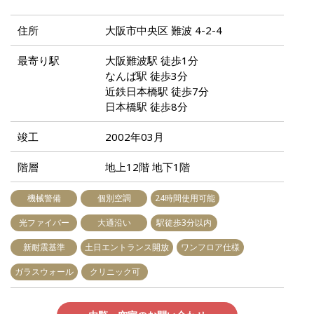
住所
大阪市中央区 難波 4-2-4
最寄り駅
大阪難波駅 徒歩1分
なんば駅 徒歩3分
近鉄日本橋駅 徒歩7分
日本橋駅 徒歩8分
竣工
2002年03月
階層
地上12階 地下1階
機械警備
個別空調
24時間使用可能
光ファイバー
大通沿い
駅徒歩3分以内
新耐震基準
土日エントランス開放
ワンフロア仕様
ガラスウォール
クリニック可