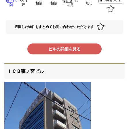
地上15
55.3
保証金: 12
相談
相談
無し
階
坪
ヶ月
選択した物件をまとめてお問い合わせいただけます
ビルの詳細を見る
ＩＣＢ森ノ宮ビル