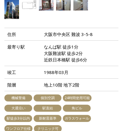
住所
大阪市中央区 難波 3-5-8
最寄り駅
なんば駅 徒歩1分
大阪難波駅 徒歩2分
近鉄日本橋駅 徒歩6分
竣工
1988年03月
階層
地上10階 地下2階
機械警備
個別空調
24時間使用可能
大通沿い
駅直結
角ビル
駅徒歩3分以内
新耐震基準
ガラスウォール
ワンフロア仕様
クリニック可