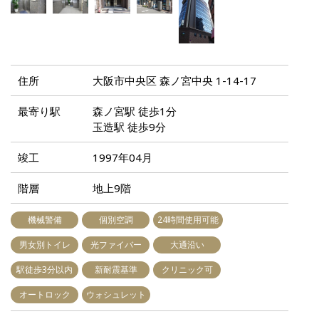
住所
大阪市中央区 森ノ宮中央 1-14-17
最寄り駅
森ノ宮駅 徒歩1分
玉造駅 徒歩9分
竣工
1997年04月
階層
地上9階
機械警備
個別空調
24時間使用可能
男女別トイレ
光ファイバー
大通沿い
駅徒歩3分以内
新耐震基準
クリニック可
オートロック
ウォシュレット