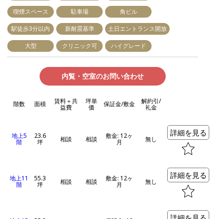
喫煙スペース
駐車場
角ビル
駅徒歩3分以内
新耐震基準
土日エントランス開放
大型
クリニック可
ハイグレード
内覧・空室のお問い合わせ
賃料＋共
坪単
解約引/
階数
面積
保証金/敷金
益費
価
礼金
詳細を見る
地上5
23.6
敷金: 12ヶ
相談
相談
無し
階
坪
月
詳細を見る
地上11
55.3
敷金: 12ヶ
相談
相談
無し
階
坪
月
詳細を見る