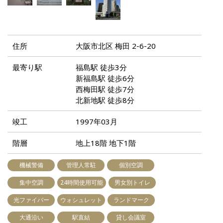
住所
大阪市北区 梅田 2-6-20
最寄り駅
福島駅 徒歩3分
新福島駅 徒歩6分
西梅田駅 徒歩7分
北新地駅 徒歩8分
竣工
1997年03月
階層
地上18階 地下1階
機械警備
管理人常駐
個別空調
集中空調
24時間使用可能
男女別トイレ
光ファイバー
ウォシュレット
ランドマーク
大通沿い
駅直結
貸し会議室