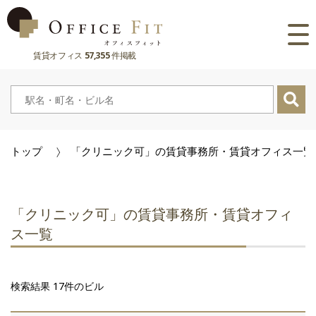
賃貸オフィス
57,355
件掲載
路線
大阪府
主要駅
東京都
大阪府
市区町村
トップ
「クリニック可」の賃貸事務所・賃貸オフィス一覧
京都府
東京都
大阪府
お気に入り
兵庫県
京都府
東京都
閲覧履歴
「クリニック可」の賃貸事務所・賃貸オフィ
奈良県
兵庫県
京都府
ス一覧
滋賀県
奈良県
兵庫県
検索結果 17件のビル
滋賀県
奈良県