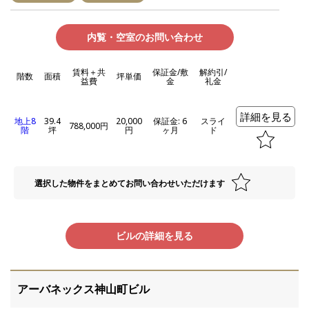
内覧・空室のお問い合わせ
賃料＋共
保証金/敷
解約引/
階数
面積
坪単価
益費
金
礼金
詳細を見る
地上8
39.4
20,000
保証金: 6
スライ
788,000円
階
坪
円
ヶ月
ド
選択した物件をまとめてお問い合わせいただけます
ビルの詳細を見る
アーバネックス神山町ビル