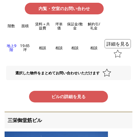
内覧・空室のお問い合わせ
賃料＋共
坪単
保証金/敷
解約引/
階数
面積
益費
価
金
礼金
詳細を見る
地上9
19.65
相談
相談
相談
相談
階
坪
選択した物件をまとめてお問い合わせいただけます
ビルの詳細を見る
三栄御堂筋ビル