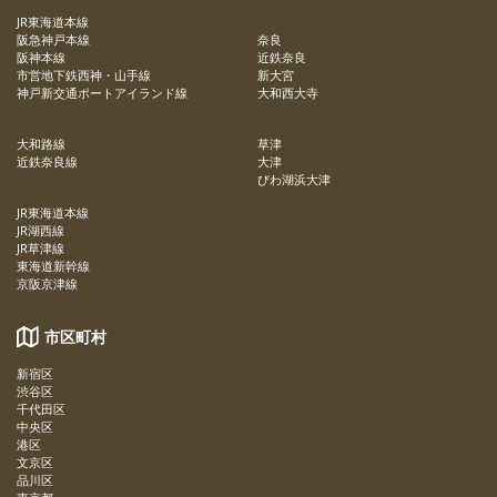
JR東海道本線
阪急神戸本線
奈良
阪神本線
近鉄奈良
市営地下鉄西神・山手線
新大宮
神戸新交通ポートアイランド線
大和西大寺
大和路線
草津
近鉄奈良線
大津
びわ湖浜大津
JR東海道本線
JR湖西線
JR草津線
東海道新幹線
京阪京津線
市区町村
新宿区
渋谷区
千代田区
中央区
港区
文京区
品川区