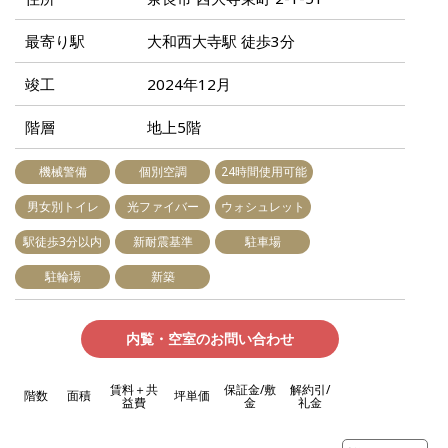
最寄り駅
大和西大寺駅 徒歩3分
竣工
2024年12月
階層
地上5階
機械警備
個別空調
24時間使用可能
男女別トイレ
光ファイバー
ウォシュレット
駅徒歩3分以内
新耐震基準
駐車場
駐輪場
新築
内覧・空室のお問い合わせ
賃料＋共
保証金/敷
解約引/
階数
面積
坪単価
益費
金
礼金