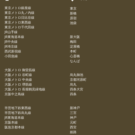
東京メトロ銀座線
東京
東京メトロ丸ノ内線
新橋
東京メトロ日比谷線
原宿
東京メトロ東西線
池袋
東京メトロ千代田線
JR山手線
JR東海道本線
新大阪
JR中央線
梅田
JR埼京線
淀屋橋
西武新宿線
本町
小田急線
心斎橋
なんば
大阪メトロ 御堂筋線
大阪メトロ 谷町線
烏丸御池
大阪メトロ 中央線
京都河原町
大阪メトロ 堺筋線
烏丸
大阪メトロ 長堀鶴見緑地線
四条大宮
京阪中之島線
四条
市営地下鉄東西線
新神戸
市営地下鉄烏丸線
三宮
JR東海道本線
神戸
京阪本線
元町
阪急京都本線
西宮
姫路