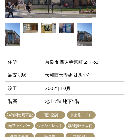
住所
奈良市 西大寺東町 2-1-63
最寄り駅
大和西大寺駅 徒歩1分
竣工
2002年10月
階層
地上7階 地下1階
24時間使用可能
個別空調
男女別トイレ
光ファイバー
ウォシュレット
駅徒歩3分以内
新耐震基準
駐車場
大通沿い