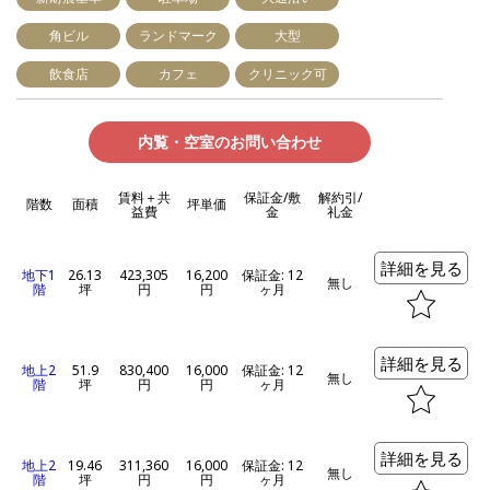
角ビル
ランドマーク
大型
飲食店
カフェ
クリニック可
内覧・空室のお問い合わせ
賃料＋共
保証金/敷
解約引/
階数
面積
坪単価
益費
金
礼金
詳細を見る
地下1
26.13
423,305
16,200
保証金: 12
無し
階
坪
円
円
ヶ月
詳細を見る
地上2
51.9
830,400
16,000
保証金: 12
無し
階
坪
円
円
ヶ月
詳細を見る
地上2
19.46
311,360
16,000
保証金: 12
無し
階
坪
円
円
ヶ月