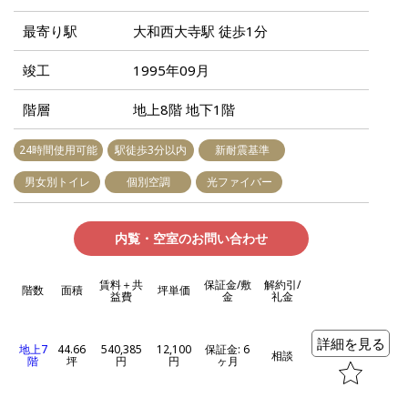
最寄り駅
大和西大寺駅 徒歩1分
竣工
1995年09月
階層
地上8階 地下1階
24時間使用可能
駅徒歩3分以内
新耐震基準
男女別トイレ
個別空調
光ファイバー
内覧・空室のお問い合わせ
賃料＋共
保証金/敷
解約引/
階数
面積
坪単価
益費
金
礼金
詳細を見る
地上7
44.66
540,385
12,100
保証金: 6
相談
階
坪
円
円
ヶ月