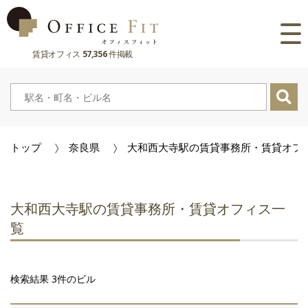
賃貸オフィス
57,356
件掲載
路線
大阪府
主要駅
東京都
大阪府
市区町村
トップ
奈良県
大和西大寺駅の賃貸事務所・賃貸オフ
京都府
東京都
大阪府
お気に入り
兵庫県
京都府
東京都
閲覧履歴
大和西大寺駅の賃貸事務所・賃貸オフィス一
奈良県
兵庫県
京都府
覧
滋賀県
奈良県
兵庫県
検索結果 3件のビル
滋賀県
奈良県