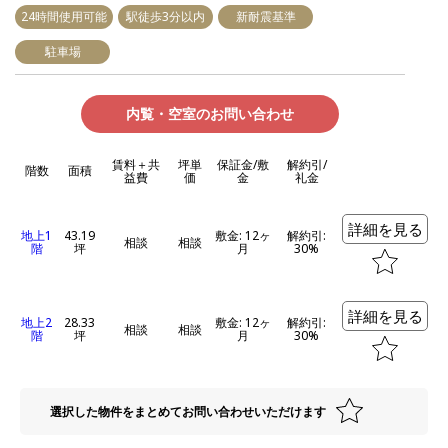
24時間使用可能
駅徒歩3分以内
新耐震基準
駐車場
内覧・空室のお問い合わせ
賃料＋共
坪単
保証金/敷
解約引/
階数
面積
益費
価
金
礼金
詳細を見る
地上1
43.19
敷金: 12ヶ
解約引:
相談
相談
階
坪
月
30%
詳細を見る
地上2
28.33
敷金: 12ヶ
解約引:
相談
相談
階
坪
月
30%
選択した物件をまとめてお問い合わせいただけます