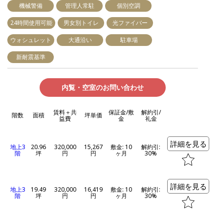
機械警備
管理人常駐
個別空調
24時間使用可能
男女別トイレ
光ファイバー
ウォシュレット
大通沿い
駐車場
新耐震基準
内覧・空室のお問い合わせ
賃料＋共
保証金/敷
解約引/
階数
面積
坪単価
益費
金
礼金
詳細を見る
地上3
20.96
320,000
15,267
敷金: 10
解約引:
階
坪
円
円
ヶ月
30%
詳細を見る
地上3
19.49
320,000
16,419
敷金: 10
解約引:
階
坪
円
円
ヶ月
30%