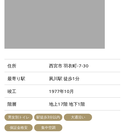
住所
西宮市 羽衣町-7-30
最寄り駅
夙川駅 徒歩1分
竣工
1977年10月
階層
地上17階 地下1階
男女別トイレ
駅徒歩3分以内
大通沿い
保証金格安
集中空調