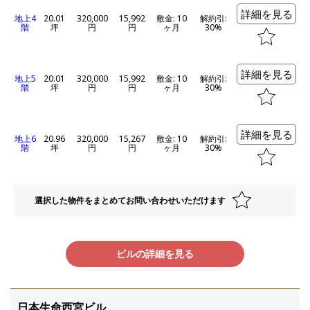
詳細を見る
地上4
20.01
320,000
15,992
敷金: 10
解約引:
階
坪
円
円
ヶ月
30%
詳細を見る
地上5
20.01
320,000
15,992
敷金: 10
解約引:
階
坪
円
円
ヶ月
30%
詳細を見る
地上6
20.96
320,000
15,267
敷金: 10
解約引:
階
坪
円
円
ヶ月
30%
選択した物件をまとめてお問い合わせいただけます
ビルの詳細を見る
日本生命西宮ビル