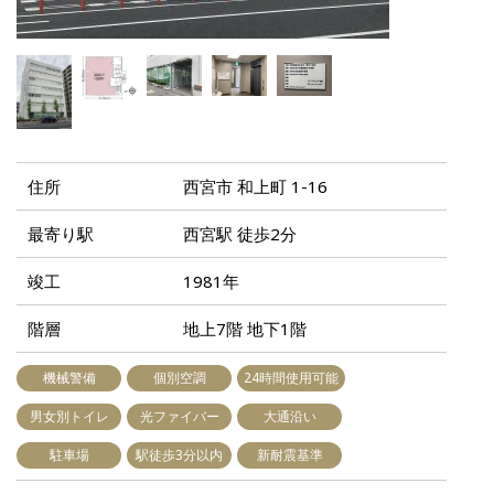
住所
西宮市 和上町 1-16
最寄り駅
西宮駅 徒歩2分
竣工
1981年
階層
地上7階 地下1階
機械警備
個別空調
24時間使用可能
男女別トイレ
光ファイバー
大通沿い
駐車場
駅徒歩3分以内
新耐震基準