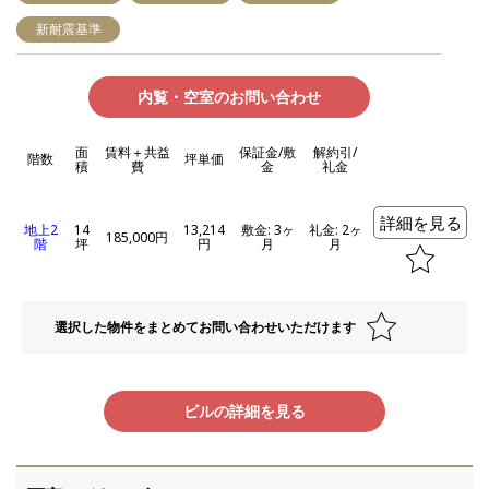
新耐震基準
内覧・空室のお問い合わせ
面
賃料＋共益
保証金/敷
解約引/
階数
坪単価
積
費
金
礼金
詳細を見る
地上2
14
13,214
敷金: 3ヶ
礼金: 2ヶ
185,000円
階
坪
円
月
月
選択した物件をまとめてお問い合わせいただけます
ビルの詳細を見る