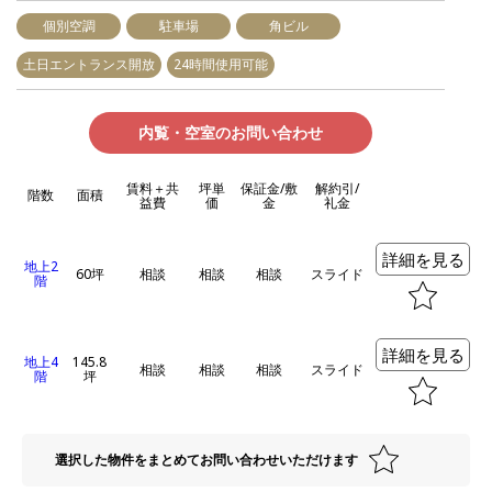
個別空調
駐車場
角ビル
土日エントランス開放
24時間使用可能
内覧・空室のお問い合わせ
賃料＋共
坪単
保証金/敷
解約引/
階数
面積
益費
価
金
礼金
詳細を見る
地上2
60坪
相談
相談
相談
スライド
階
詳細を見る
地上4
145.8
相談
相談
相談
スライド
階
坪
選択した物件をまとめてお問い合わせいただけます