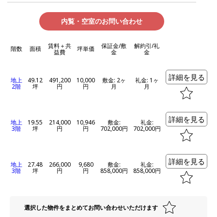
内覧・空室のお問い合わせ
賃料＋共
保証金/敷
解約引/礼
階数
面積
坪単価
益費
金
金
詳細を見る
地上
49.12
491,200
10,000
敷金: 2ヶ
礼金: 1ヶ
2階
坪
円
円
月
月
詳細を見る
地上
19.55
214,000
10,946
敷金:
礼金:
3階
坪
円
円
702,000円
702,000円
詳細を見る
地上
27.48
266,000
9,680
敷金:
礼金:
3階
坪
円
円
858,000円
858,000円
選択した物件をまとめてお問い合わせいただけます