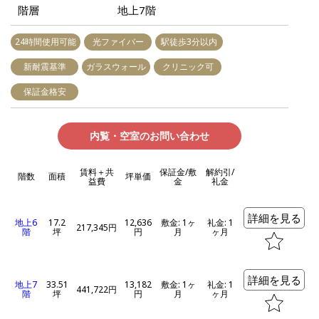
階層
地上7階
24時間使用可能
光ファイバー
駅徒歩3分以内
新耐震基準
ガラスウォール
クリニック可
保証金格安
内覧・空室のお問い合わせ
賃料＋共
保証金/敷
解約引/
階数
面積
坪単価
益費
金
礼金
詳細を見る
地上6
17.2
12,636
敷金: 1ヶ
礼金: 1
217,345円
階
坪
円
月
ヶ月
詳細を見る
地上7
33.51
13,182
敷金: 1ヶ
礼金: 1
441,722円
階
坪
円
月
ヶ月