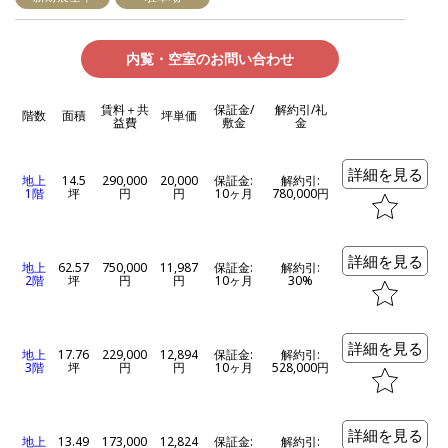
内覧・空室のお問い合わせ
賃料＋共
保証金/
解約引/礼
階数
面積
坪単価
益費
敷金
金
詳細を見る
地上
14.5
290,000
20,000
保証金:
解約引:
1階
坪
円
円
10ヶ月
780,000円
詳細を見る
地上
62.57
750,000
11,987
保証金:
解約引:
2階
坪
円
円
10ヶ月
30%
詳細を見る
地上
17.76
229,000
12,894
保証金:
解約引:
3階
坪
円
円
10ヶ月
528,000円
詳細を見る
地上
13.49
173,000
12,824
保証金:
解約引: