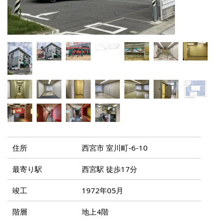
住所
西宮市 室川町-6-10
最寄り駅
西宮駅 徒歩17分
竣工
1972年05月
階層
地上4階