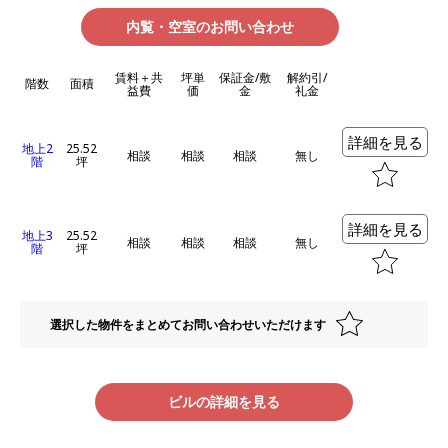
内覧・空室のお問い合わせ
賃料＋共
坪単
保証金/敷
解約引/
階数
面積
益費
価
金
礼金
詳細を見る
地上2
25.52
相談
相談
相談
無し
階
坪
詳細を見る
地上3
25.52
相談
相談
相談
無し
階
坪
選択した物件をまとめてお問い合わせいただけます
ビルの詳細を見る