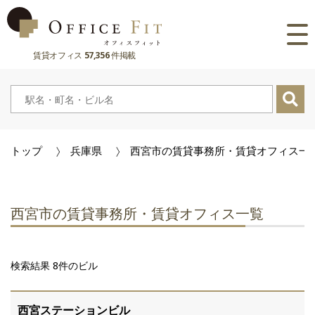
賃貸オフィス
57,356
件掲載
路線
大阪府
主要駅
東京都
大阪府
市区町村
トップ
兵庫県
西宮市の賃貸事務所・賃貸オフィス一
京都府
東京都
大阪府
お気に入り
兵庫県
京都府
東京都
閲覧履歴
西宮市の賃貸事務所・賃貸オフィス一覧
奈良県
兵庫県
京都府
滋賀県
奈良県
兵庫県
検索結果 8件のビル
滋賀県
奈良県
西宮ステーションビル