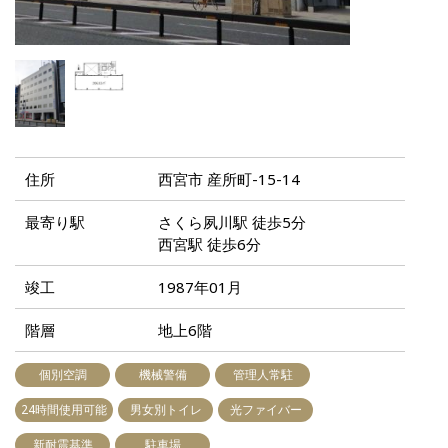
住所
西宮市 産所町-15-14
最寄り駅
さくら夙川駅 徒歩5分
西宮駅 徒歩6分
竣工
1987年01月
階層
地上6階
個別空調
機械警備
管理人常駐
24時間使用可能
男女別トイレ
光ファイバー
新耐震基準
駐車場