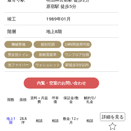
原宿駅 徒歩5分
竣工
1989年01月
階層
地上8階
機械警備
個別空調
24時間使用可能
男女別トイレ
新耐震基準
ワンフロア仕様
光ファイバー
ウォシュレット
駅徒歩3分以内
内覧・空室のお問い合わせ
賃料＋共益
坪単
保証金/敷
解約引/
階数
面積
費
価
金
礼金
詳細を見る
地上1
28.8
敷金: 12ヶ
相談
相談
相談
階
坪
月