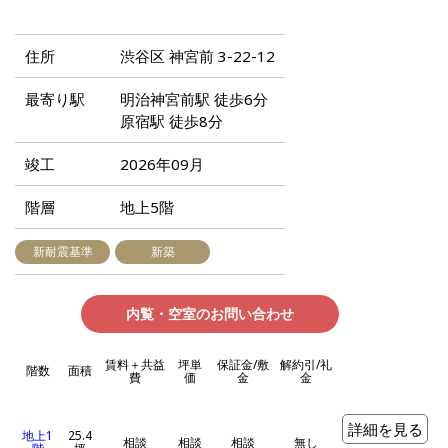
住所
渋谷区 神宮前 3-22-12
最寄り駅
明治神宮前駅 徒歩6分
原宿駅 徒歩8分
竣工
2026年09月
階層
地上5階
新耐震基準
新築
内覧・空室のお問い合わせ
賃料＋共益
坪単
保証金/敷
解約引/礼
階数
面積
費
価
金
金
詳細を見る
地上1
25.4
相談
相談
相談
無し