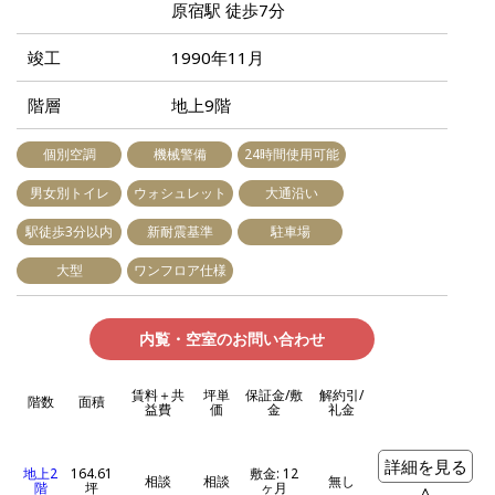
原宿駅 徒歩7分
竣工
1990年11月
階層
地上9階
個別空調
機械警備
24時間使用可能
男女別トイレ
ウォシュレット
大通沿い
駅徒歩3分以内
新耐震基準
駐車場
大型
ワンフロア仕様
内覧・空室のお問い合わせ
賃料＋共
坪単
保証金/敷
解約引/
階数
面積
益費
価
金
礼金
詳細を見る
地上2
164.61
敷金: 12
相談
相談
無し
階
坪
ヶ月