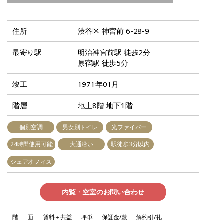
住所
渋谷区 神宮前 6-28-9
最寄り駅
明治神宮前駅 徒歩2分
原宿駅 徒歩5分
竣工
1971年01月
階層
地上8階 地下1階
個別空調
男女別トイレ
光ファイバー
24時間使用可能
大通沿い
駅徒歩3分以内
シェアオフィス
内覧・空室のお問い合わせ
階
面
賃料＋共益
坪単
保証金/敷
解約引/礼