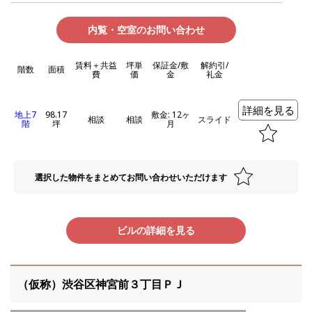
内覧・空室のお問い合わせ
賃料＋共益
坪単
保証金/敷
解約引/
階数
面積
費
価
金
礼金
詳細を見る
地上7
98.17
敷金: 12ヶ
相談
相談
スライド
階
坪
月
選択した物件をまとめてお問い合わせいただけます
ビルの詳細を見る
（仮称）渋谷区神宮前３丁目ＰＪ