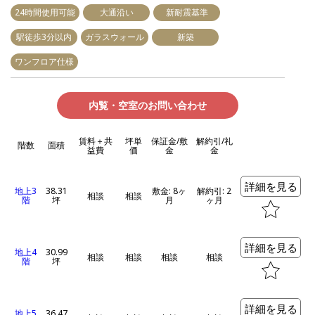
24時間使用可能
大通沿い
新耐震基準
駅徒歩3分以内
ガラスウォール
新築
ワンフロア仕様
内覧・空室のお問い合わせ
賃料＋共
坪単
保証金/敷
解約引/礼
階数
面積
益費
価
金
金
詳細を見る
地上3
38.31
敷金: 8ヶ
解約引: 2
相談
相談
階
坪
月
ヶ月
詳細を見る
地上4
30.99
相談
相談
相談
相談
階
坪
詳細を見る
地上5
36.47