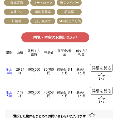
機械警備
オートロック
光ファイバー
大通沿い
新耐震基準
駐車場
駐輪場
貸し会議室
24時間使用可能
内覧・空室のお問い合わせ
賃料＋共
保証金/敷
解約引/
階数
面積
坪単価
益費
金
礼金
詳細を見る
地上
29.24
900,000
30,780
保証金: 3.1
解約引:
4階
坪
円
円
ヶ月
1ヶ月
詳細を見る
地上
7.49
300,000
40,053
保証金: 3.1
解約引:
5階
坪
円
円
ヶ月
1ヶ月
選択した物件をまとめてお問い合わせいただけます