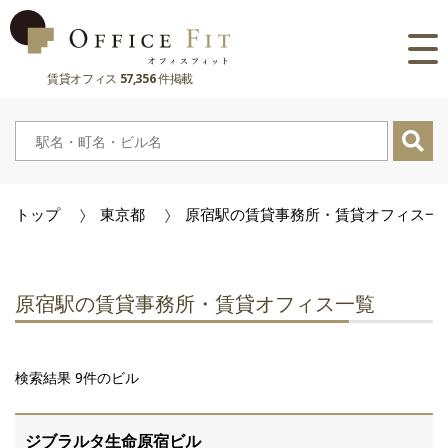
賃貸オフィス
57,356
件掲載
路線
大阪府
主要駅
東京都
大阪府
市区町村
トップ
東京都
原宿駅の賃貸事務所・賃貸オフィス一
京都府
東京都
大阪府
お気に入り
兵庫県
京都府
東京都
閲覧履歴
原宿駅の賃貸事務所・賃貸オフィス一覧
奈良県
兵庫県
京都府
滋賀県
奈良県
兵庫県
検索結果 9件のビル
滋賀県
奈良県
ジブラルタ生命原宿ビル