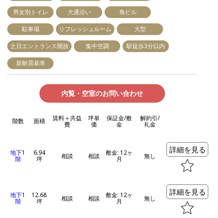
男女別トイレ
大通沿い
角ビル
駐車場
リフレッシュルーム
大型
土日エントランス開放
集中空調
駅徒歩3分以内
新耐震基準
内覧・空室のお問い合わせ
賃料＋共益
坪単
保証金/敷
解約引/
階数
面積
費
価
金
礼金
詳細を見る
地下1
6.94
敷金: 12ヶ
相談
相談
無し
階
坪
月
詳細を見る
地下1
12.68
敷金: 12ヶ
相談
相談
無し
階
坪
月