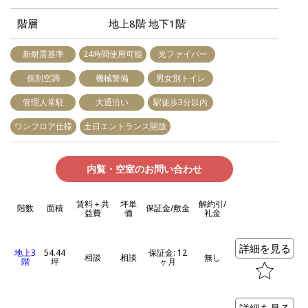
階層
地上8階 地下1階
新耐震基準
24時間使用可能
光ファイバー
個別空調
機械警備
男女別トイレ
管理人常駐
大通沿い
駅徒歩3分以内
ワンフロア仕様
土日エントランス開放
内覧・空室のお問い合わせ
賃料＋共
坪単
解約引/
階数
面積
保証金/敷金
益費
価
礼金
詳細を見る
地上3
54.44
保証金: 12
相談
相談
無し
階
坪
ヶ月
詳細を見る