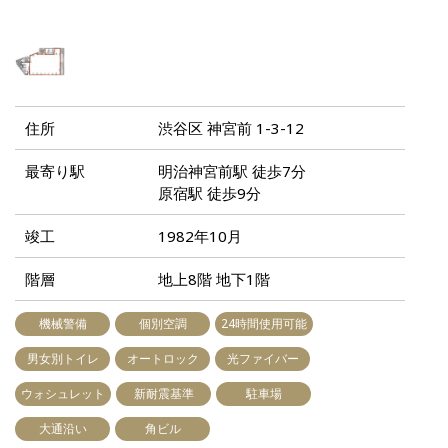
住所
渋谷区 神宮前 1-3-12
最寄り駅
明治神宮前駅 徒歩7分
原宿駅 徒歩9分
竣工
1982年10月
階層
地上8階 地下1階
機械警備
個別空調
24時間使用可能
男女別トイレ
オートロック
光ファイバー
ウォシュレット
新耐震基準
駐車場
大通沿い
角ビル