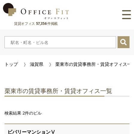
賃貸オフィス
57,356
件掲載
路線
大阪府
主要駅
東京都
大阪府
市区町村
トップ
滋賀県
栗東市の賃貸事務所・賃貸オフィス一
京都府
東京都
大阪府
お気に入り
兵庫県
京都府
東京都
閲覧履歴
栗東市の賃貸事務所・賃貸オフィス一覧
奈良県
兵庫県
京都府
滋賀県
奈良県
兵庫県
検索結果 2件のビル
滋賀県
奈良県
ビバリーマンションⅤ