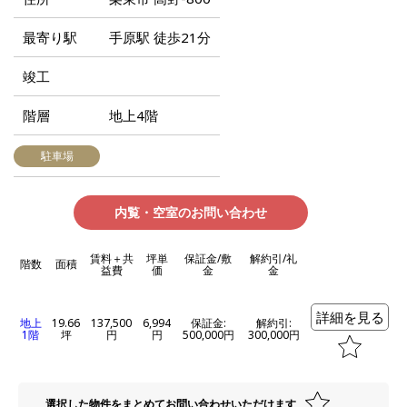
最寄り駅
手原駅 徒歩21分
竣工
階層
地上4階
駐車場
内覧・空室のお問い合わせ
賃料＋共
坪単
保証金/敷
解約引/礼
階数
面積
益費
価
金
金
詳細を見る
地上
19.66
137,500
6,994
保証金:
解約引:
1階
坪
円
円
500,000円
300,000円
選択した物件をまとめてお問い合わせいただけます