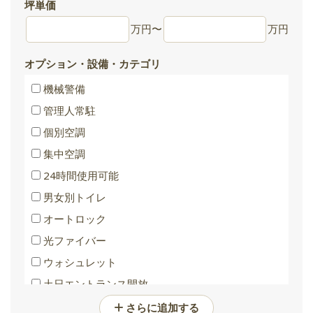
坪単価
万円
〜
万円
オプション・設備・カテゴリ
機械警備
管理人常駐
個別空調
集中空調
24時間使用可能
男女別トイレ
オートロック
光ファイバー
ウォシュレット
土日エントランス開放
バリアフリートイレ
さらに追加する