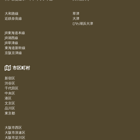
大和路線
草津
近鉄奈良線
大津
びわ湖浜大津
JR東海道本線
JR湖西線
JR草津線
東海道新幹線
京阪京津線
市区町村
新宿区
渋谷区
千代田区
中央区
港区
文京区
品川区
東京都
大阪市西区
大阪市浪速区
大阪市淀川区