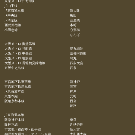
東京メトロ千代田線
JR山手線
JR東海道本線
新大阪
JR中央線
梅田
JR埼京線
淀屋橋
西武新宿線
本町
小田急線
心斎橋
なんば
大阪メトロ 御堂筋線
大阪メトロ 谷町線
烏丸御池
大阪メトロ 中央線
京都河原町
大阪メトロ 堺筋線
烏丸
大阪メトロ 長堀鶴見緑地線
四条大宮
京阪中之島線
四条
市営地下鉄東西線
新神戸
市営地下鉄烏丸線
三宮
JR東海道本線
神戸
京阪本線
元町
阪急京都本線
西宮
姫路
JR東海道本線
阪急神戸本線
奈良
阪神本線
近鉄奈良
市営地下鉄西神・山手線
新大宮
神戸新交通ポートアイランド線
大和西大寺