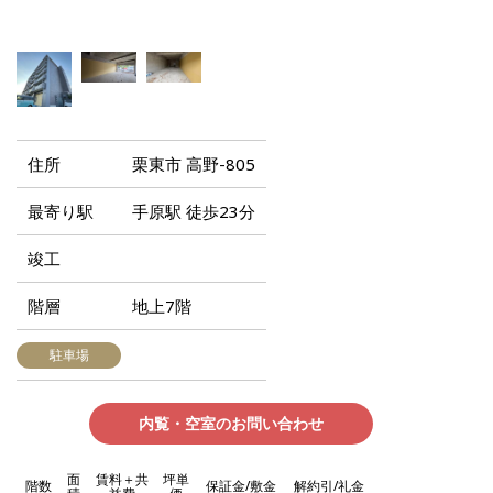
住所
栗東市 高野-805
最寄り駅
手原駅 徒歩23分
竣工
階層
地上7階
駐車場
内覧・空室のお問い合わせ
面
賃料＋共
坪単
階数
保証金/敷金
解約引/礼金