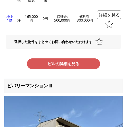
積
益費
価
詳細を見る
地上
-
165,000
保証金:
解約引:
0円
1階
坪
円
500,000円
300,000円
選択した物件をまとめてお問い合わせいただけます
ビルの詳細を見る
ビバリーマンションⅢ