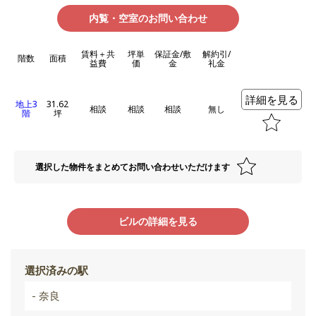
内覧・空室のお問い合わせ
賃料＋共
坪単
保証金/敷
解約引/
階数
面積
益費
価
金
礼金
詳細を見る
地上3
31.62
相談
相談
相談
無し
階
坪
選択した物件をまとめてお問い合わせいただけます
ビルの詳細を見る
選択済みの駅
- 奈良