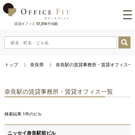
賃貸オフィス
57,356
件掲載
路線
大阪府
主要駅
東京都
大阪府
市区町村
トップ
奈良県
奈良駅の賃貸事務所・賃貸オフィス一
京都府
東京都
大阪府
お気に入り
兵庫県
京都府
東京都
閲覧履歴
奈良駅の賃貸事務所・賃貸オフィス一覧
奈良県
兵庫県
京都府
滋賀県
奈良県
兵庫県
検索結果 1件のビル
滋賀県
奈良県
ニッセイ奈良駅前ビル