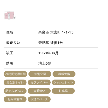
住所
奈良市 大宮町 1-1-15
最寄り駅
奈良駅 徒歩1分
竣工
1989年08月
階層
地上6階
24時間使用可能
個別空調
機械警備
男女別トイレ
光ファイバー
ウォシュレット
駅徒歩3分以内
大通沿い
駐車場
新耐震基準
喫煙スペース