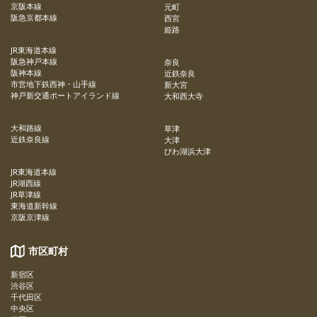
京阪本線
元町
阪急京都本線
西宮
姫路
JR東海道本線
阪急神戸本線
奈良
阪神本線
近鉄奈良
市営地下鉄西神・山手線
新大宮
神戸新交通ポートアイランド線
大和西大寺
大和路線
草津
近鉄奈良線
大津
びわ湖浜大津
JR東海道本線
JR湖西線
JR草津線
東海道新幹線
京阪京津線
市区町村
新宿区
渋谷区
千代田区
中央区