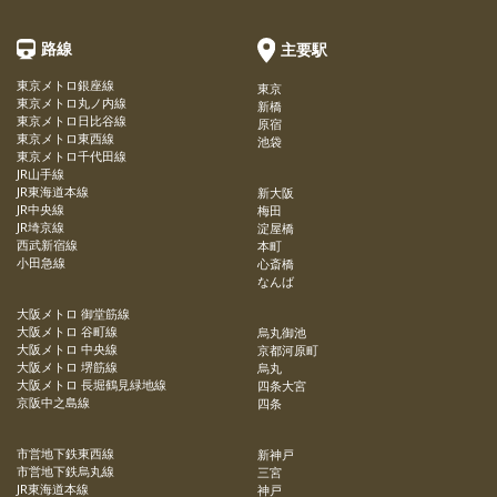
路線
主要駅
東京メトロ銀座線
東京
東京メトロ丸ノ内線
新橋
東京メトロ日比谷線
原宿
東京メトロ東西線
池袋
東京メトロ千代田線
JR山手線
JR東海道本線
新大阪
JR中央線
梅田
JR埼京線
淀屋橋
西武新宿線
本町
小田急線
心斎橋
なんば
大阪メトロ 御堂筋線
大阪メトロ 谷町線
烏丸御池
大阪メトロ 中央線
京都河原町
大阪メトロ 堺筋線
烏丸
大阪メトロ 長堀鶴見緑地線
四条大宮
京阪中之島線
四条
市営地下鉄東西線
新神戸
市営地下鉄烏丸線
三宮
JR東海道本線
神戸