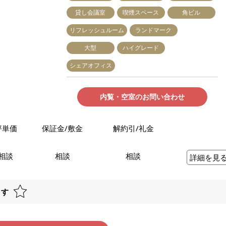
貸し会議室
喫煙スペース
角ビル
リフレッシュルーム
ランドマーク
大型
ハイグレード
シェアオフィス
内覧・空室のお問い合わせ
坪単価
保証金/敷金
解約引/礼金
相談
相談
相談
詳細を見
ます