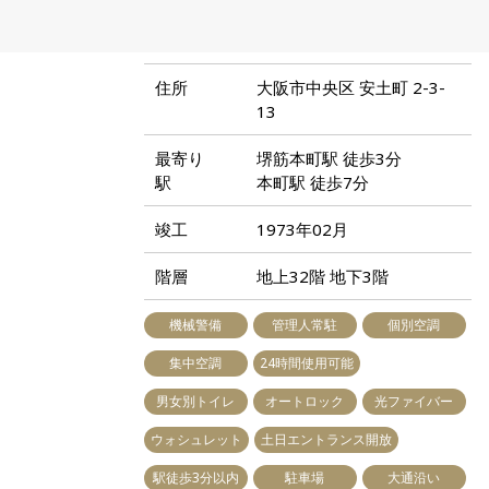
住所
大阪市中央区 安土町 2-3-
13
最寄り
堺筋本町駅 徒歩3分
駅
本町駅 徒歩7分
竣工
1973年02月
階層
地上32階 地下3階
機械警備
管理人常駐
個別空調
集中空調
24時間使用可能
男女別トイレ
オートロック
光ファイバー
ウォシュレット
土日エントランス開放
駅徒歩3分以内
駐車場
大通沿い