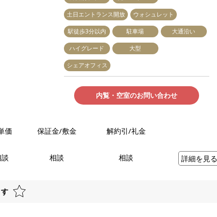
土日エントランス開放
ウォシュレット
駅徒歩3分以内
駐車場
大通沿い
ハイグレード
大型
シェアオフィス
内覧・空室のお問い合わせ
単価
保証金/敷金
解約引/礼金
相談
相談
相談
詳細を見
ます