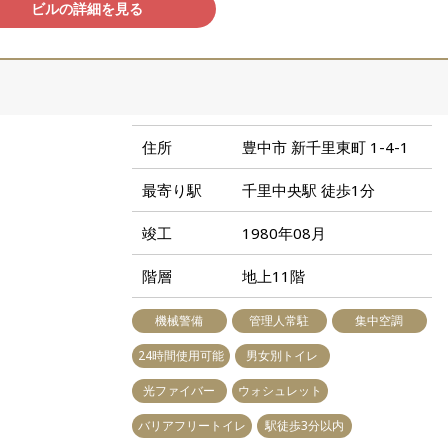
ビルの詳細を見る
住所
豊中市 新千里東町 1-4-1
最寄り駅
千里中央駅 徒歩1分
竣工
1980年08月
階層
地上11階
機械警備
管理人常駐
集中空調
24時間使用可能
男女別トイレ
光ファイバー
ウォシュレット
バリアフリートイレ
駅徒歩3分以内