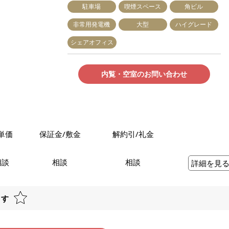
駐車場
喫煙スペース
角ビル
非常用発電機
大型
ハイグレード
シェアオフィス
内覧・空室のお問い合わせ
単価
保証金/敷金
解約引/礼金
相談
相談
相談
詳細を見
ます