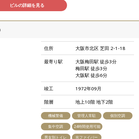
ビルの詳細を見る
）
住所
大阪市北区 芝田 2-1-18
最寄り駅
大阪梅田駅 徒歩3分
梅田駅 徒歩3分
大阪駅 徒歩6分
竣工
1972年09月
階層
地上10階 地下2階
機械警備
管理人常駐
個別空調
集中空調
24時間使用可能
男女別トイレ
光ファイバー