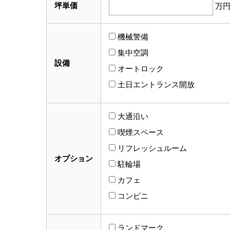
坪単価
万
機械警備
集中空調
設備
オートロック
土日エントランス開放
大通沿い
喫煙スペース
リフレッシュルーム
オプション
駐輪場
カフェ
コンビニ
ランドマーク