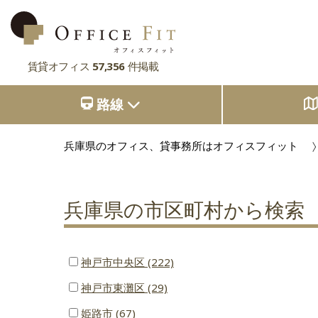
賃貸オフィス
57,356
件掲載
路線
路線
大阪府
主要駅
大阪府
東京都
大阪府
兵庫県のオフィス、貸事務所はオフィスフィット
市区町村
京都府
東京都
大阪府
お気に入り
東京都
兵庫県
兵庫県の市区町村から検索
京都府
東京都
閲覧履歴
京都府
奈良県
兵庫県
京都府
滋賀県
兵庫県
奈良県
兵庫県
神戸市中央区 (222)
神戸市東灘区 (29)
滋賀県
奈良県
奈良県
姫路市 (67)