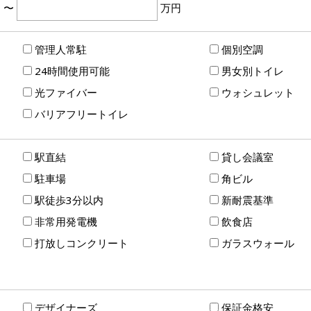
円
〜
万円
管理人常駐
個別空調
24時間使用可能
男女別トイレ
光ファイバー
ウォシュレット
バリアフリートイレ
駅直結
貸し会議室
駐車場
角ビル
駅徒歩3分以内
新耐震基準
非常用発電機
飲食店
打放しコンクリート
ガラスウォール
デザイナーズ
保証金格安