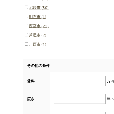
滋賀県
尼崎市 (30)
滋賀県
明石市 (1)
西宮市 (21)
芦屋市 (2)
川西市 (1)
その他の条件
賃料
万
広さ
坪