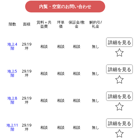
内覧・空室のお問い合わせ
賃料＋共
坪単
保証金/敷
解約引/
階数
面積
益費
価
金
礼金
詳細を見る
地上4
29.19
相談
相談
相談
無し
階
坪
詳細を見る
地上5
29.19
相談
相談
相談
無し
階
坪
詳細を見る
地上8
29.19
相談
相談
相談
無し
階
坪
詳細を見る
地上11
29.19
相談
相談
相談
無し
階
坪