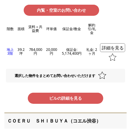
内覧・空室のお問い合わせ
解約
賃料＋共
階数
面積
坪単価
保証金/敷金
引/礼
益費
金
詳細を見る
地上
39.2
784,000
20,000
保証金:
礼金: 2
3階
坪
円
円
5,174,400円
ヶ月
選択した物件をまとめてお問い合わせいただけます
ビルの詳細を見る
ＣＯＥＲＵ ＳＨＩＢＵＹＡ（コエル渋谷）