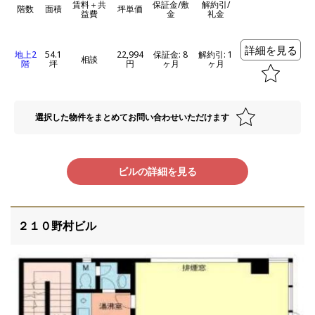
賃料＋共
保証金/敷
解約引/
階数
面積
坪単価
益費
金
礼金
詳細を見る
地上2
54.1
22,994
保証金: 8
解約引: 1
相談
階
坪
円
ヶ月
ヶ月
選択した物件をまとめてお問い合わせいただけます
ビルの詳細を見る
２１０野村ビル