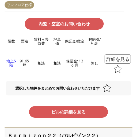
ワンフロア仕様
内覧・空室のお問い合わせ
賃料＋共
坪単
解約引/
階数
面積
保証金/敷金
益費
価
礼金
詳細を見る
地上5
91.65
保証金: 12
相談
相談
無し
階
坪
ヶ月
選択した物件をまとめてお問い合わせいただけます
ビルの詳細を見る
Ｂａｒｂｉｚｏｎ２２（バルビゾン２２）