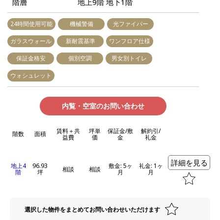
階層
地上9階 地下1階
24時間使用可能
機械警備
光ファイバー
ガラスウォール
新耐震基準
ワンフロア仕様
保証金格安
個別空調
男女別トイレ
ウォシュレット
内覧・空室のお問い合わせ
賃料＋共
坪単
保証金/敷
解約引/
階数
面積
益費
価
金
礼金
詳細を見る
地上4
96.93
敷金: 5ヶ
礼金: 1ヶ
相談
相談
階
坪
月
月
選択した物件をまとめてお問い合わせいただけます