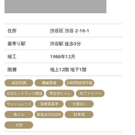
住所
渋谷区 渋谷 2-16-1
最寄り駅
渋谷駅 徒歩3分
竣工
1988年12月
階層
地上12階 地下1階
個別空調
機械警備
24時間使用可能
土日エントランス開放
男女別トイレ
光ファイバー
ウォシュレット
新耐震基準
大通沿い
角ビル
駅徒歩3分以内
駐車場
大型