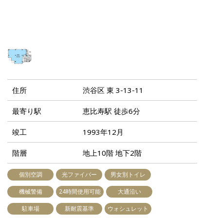
住所
渋谷区 東 3-13-11
最寄り駅
恵比寿駅 徒歩6分
竣工
1993年12月
階層
地上10階 地下2階
個別空調
光ファイバー
男女別トイレ
機械警備
24時間使用可能
大通沿い
駐車場
新耐震基準
ウォシュレット