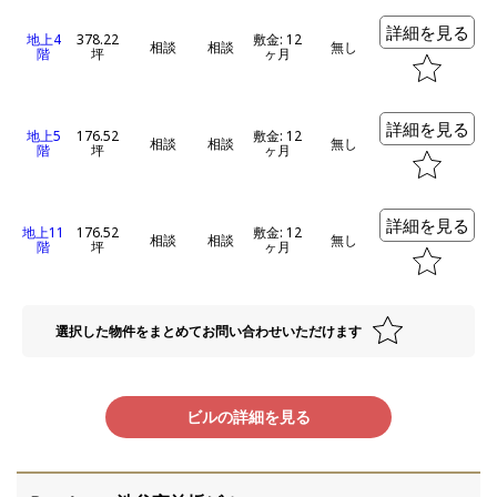
詳細を見る
地上4
378.22
敷金: 12
相談
相談
無し
階
坪
ヶ月
詳細を見る
地上5
176.52
敷金: 12
相談
相談
無し
階
坪
ヶ月
詳細を見る
地上11
176.52
敷金: 12
相談
相談
無し
階
坪
ヶ月
選択した物件をまとめてお問い合わせいただけます
ビルの詳細を見る