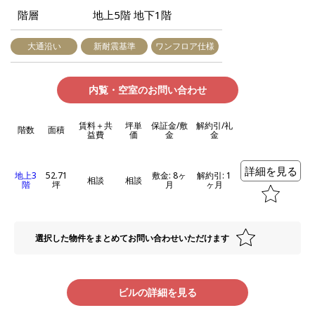
階層
地上5階 地下1階
大通沿い
新耐震基準
ワンフロア仕様
内覧・空室のお問い合わせ
賃料＋共
坪単
保証金/敷
解約引/礼
階数
面積
益費
価
金
金
詳細を見る
地上3
52.71
敷金: 8ヶ
解約引: 1
相談
相談
階
坪
月
ヶ月
選択した物件をまとめてお問い合わせいただけます
ビルの詳細を見る