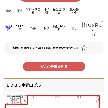
賃料＋共益
坪単
保証金/敷
解約引/
階数
面積
費
価
金
礼金
詳細を見る
地上3
92.36
敷金: 10ヶ
相談
相談
無し
階
坪
月
選択した物件をまとめてお問い合わせいただけます
ビルの詳細を見る
ＥＤＧＥ南青山ビル