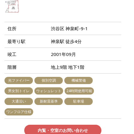
住所
渋谷区 神泉町-9-1
最寄り駅
神泉駅 徒歩4分
竣工
2001年09月
階層
地上9階 地下1階
光ファイバー
個別空調
機械警備
男女別トイレ
ウォシュレット
24時間使用可能
大通沿い
新耐震基準
駐車場
ワンフロア仕様
内覧・空室のお問い合わせ