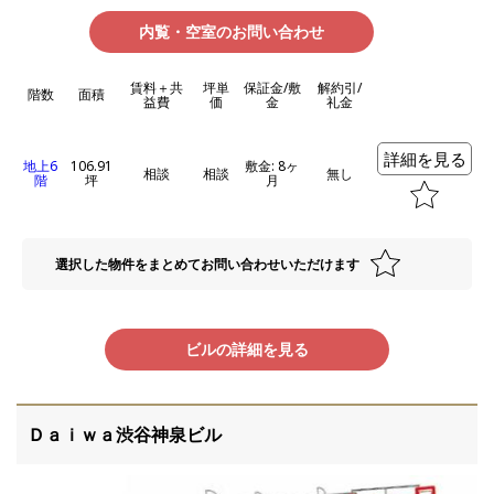
内覧・空室のお問い合わせ
賃料＋共
坪単
保証金/敷
解約引/
階数
面積
益費
価
金
礼金
詳細を見る
地上6
106.91
敷金: 8ヶ
相談
相談
無し
階
坪
月
選択した物件をまとめてお問い合わせいただけます
ビルの詳細を見る
Ｄａｉｗａ渋谷神泉ビル