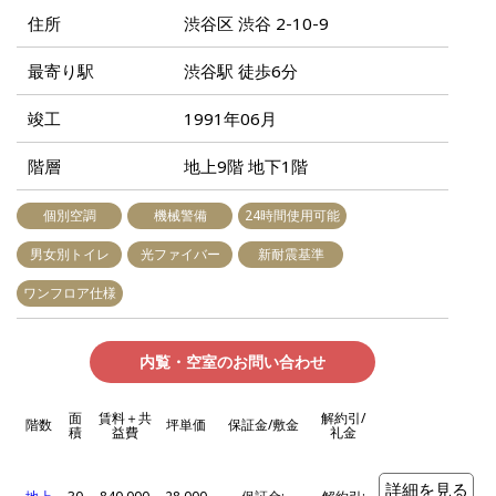
住所
渋谷区 渋谷 2-10-9
最寄り駅
渋谷駅 徒歩6分
竣工
1991年06月
階層
地上9階 地下1階
個別空調
機械警備
24時間使用可能
男女別トイレ
光ファイバー
新耐震基準
ワンフロア仕様
内覧・空室のお問い合わせ
面
賃料＋共
解約引/
階数
坪単価
保証金/敷金
積
益費
礼金
詳細を見る