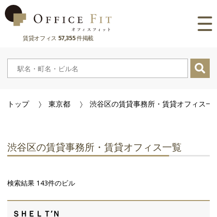
賃貸オフィス
57,355
件掲載
路線
大阪府
主要駅
東京都
大阪府
市区町村
トップ
東京都
渋谷区の賃貸事務所・賃貸オフィス一
京都府
東京都
大阪府
お気に入り
兵庫県
京都府
東京都
閲覧履歴
渋谷区の賃貸事務所・賃貸オフィス一覧
奈良県
兵庫県
京都府
滋賀県
奈良県
兵庫県
検索結果 143件のビル
滋賀県
奈良県
ＳＨＥＬＴ’Ｎ