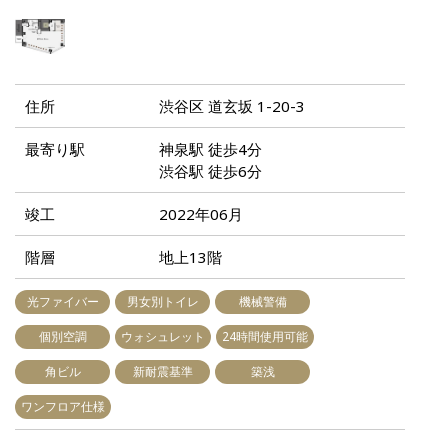
住所
渋谷区 道玄坂 1-20-3
最寄り駅
神泉駅 徒歩4分
渋谷駅 徒歩6分
竣工
2022年06月
階層
地上13階
光ファイバー
男女別トイレ
機械警備
個別空調
ウォシュレット
24時間使用可能
角ビル
新耐震基準
築浅
ワンフロア仕様