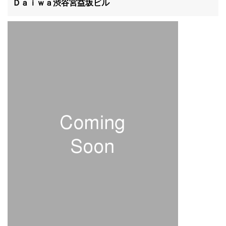
Ｄａｉｗａ渋谷宮益坂ビル