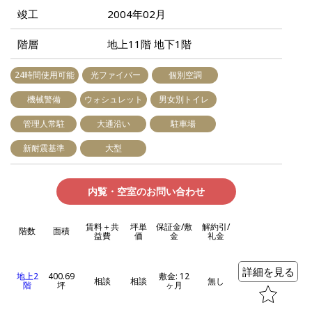
竣工
2004年02月
階層
地上11階 地下1階
24時間使用可能
光ファイバー
個別空調
機械警備
ウォシュレット
男女別トイレ
管理人常駐
大通沿い
駐車場
新耐震基準
大型
内覧・空室のお問い合わせ
賃料＋共
坪単
保証金/敷
解約引/
階数
面積
益費
価
金
礼金
詳細を見る
地上2
400.69
敷金: 12
相談
相談
無し
階
坪
ヶ月