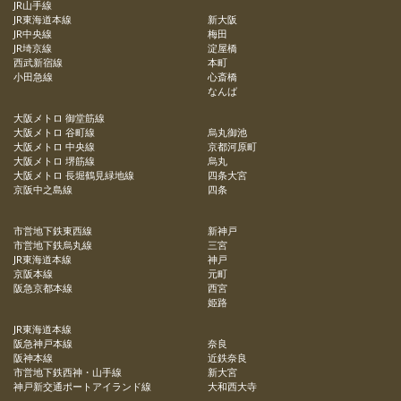
JR山手線
JR東海道本線
新大阪
JR中央線
梅田
JR埼京線
淀屋橋
西武新宿線
本町
小田急線
心斎橋
なんば
大阪メトロ 御堂筋線
大阪メトロ 谷町線
烏丸御池
大阪メトロ 中央線
京都河原町
大阪メトロ 堺筋線
烏丸
大阪メトロ 長堀鶴見緑地線
四条大宮
京阪中之島線
四条
市営地下鉄東西線
新神戸
市営地下鉄烏丸線
三宮
JR東海道本線
神戸
京阪本線
元町
阪急京都本線
西宮
姫路
JR東海道本線
阪急神戸本線
奈良
阪神本線
近鉄奈良
市営地下鉄西神・山手線
新大宮
神戸新交通ポートアイランド線
大和西大寺