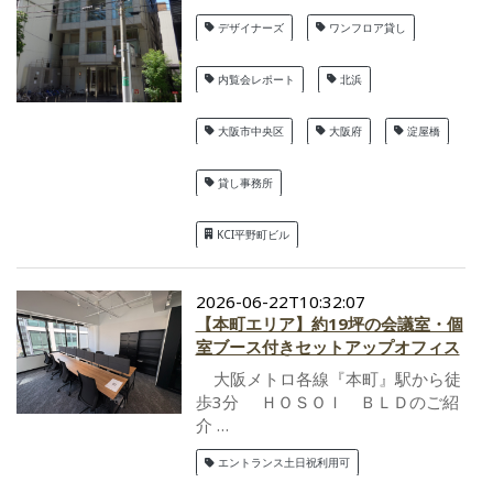
デザイナーズ
ワンフロア貸し
内覧会レポート
北浜
大阪市中央区
大阪府
淀屋橋
貸し事務所
KCI平野町ビル
2026-06-22T10:32:07
【本町エリア】約19坪の会議室・個
室ブース付きセットアップオフィス
大阪メトロ各線『本町』駅から徒
歩3分 ＨＯＳＯＩ ＢＬＤのご紹
介 …
エントランス土日祝利用可