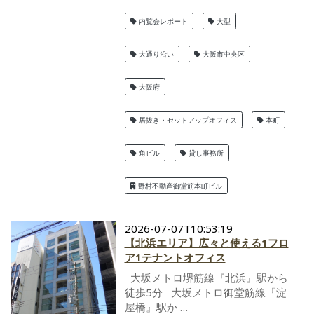
内覧会レポート
大型
大通り沿い
大阪市中央区
大阪府
居抜き・セットアップオフィス
本町
角ビル
貸し事務所
野村不動産御堂筋本町ビル
2026-07-07T10:53:19
【北浜エリア】広々と使える1フロ
ア1テナントオフィス
大坂メトロ堺筋線『北浜』駅から
徒歩5分 大坂メトロ御堂筋線『淀
屋橋』駅か …