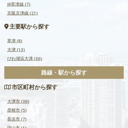
JR草津線
(7)
京阪京津線
(21)
主要駅から探す
草津
(8)
大津
(13)
びわ湖浜大津
(36)
路線・駅から探す
市区町村から探す
大津市
(36)
彦根市
(5)
長浜市
(7)
守山市
(1)