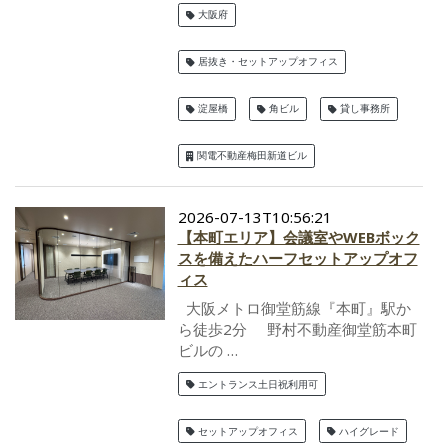
大阪府
居抜き・セットアップオフィス
淀屋橋
角ビル
貸し事務所
関電不動産梅田新道ビル
2026-07-13T10:56:21
【本町エリア】会議室やWEBボック
スを備えたハーフセットアップオフ
ィス
大阪メトロ御堂筋線『本町』駅か
ら徒歩2分 野村不動産御堂筋本町
ビルの …
エントランス土日祝利用可
セットアップオフィス
ハイグレード