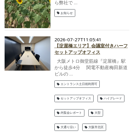
ら弊社で …
お知らせ
2026-07-27T11:05:41
【淀屋橋エリア】会議室付きハーフ
セットアップオフィス
大阪メトロ御堂筋線『淀屋橋』駅
から徒歩4分 関電不動産梅田新道
ビルの …
エントランス土日祝利用可
セットアップオフィス
ハイグレード
内覧会レポート
大型
大通り沿い
大阪市北区