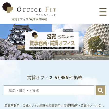
賃貸オフィス
57,356
件掲載
路線
大阪府
主要駅
東京都
大阪府
市区町村
京都府
東京都
大阪府
お気に入り
兵庫県
京都府
東京都
閲覧履歴
賃貸オフィス
57,356
件掲載
奈良県
兵庫県
京都府
滋賀県
奈良県
兵庫県
滋賀県
奈良県
賃貸事務所・賃貸オフィス情報を毎日更新！賃貸事務所・賃貸オフィス探し