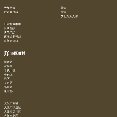
大和路線
草津
近鉄奈良線
大津
びわ湖浜大津
JR東海道本線
JR湖西線
JR草津線
東海道新幹線
京阪京津線
市区町村
新宿区
渋谷区
千代田区
中央区
港区
文京区
品川区
東京都
大阪市西区
大阪市浪速区
大阪市淀川区
大阪市北区