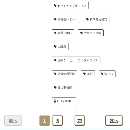
セットアップオフィス
内覧会レポート
初期費用格安
大通り沿い
大阪市中央区
大阪府
居抜き・セットアップオフィス
店舗使用可能
本町
角ビル
貸し事務所
HOSOI BLD
前へ
次へ
1
5
73