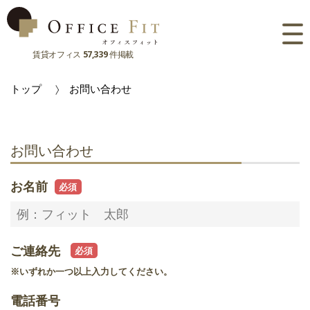
賃貸オフィス
57,339
件掲載
路線
トップ
お問い合わせ
大阪府
主要駅
東京都
大阪府
市区町村
お問い合わせ
京都府
東京都
大阪府
お気に入り
お名前
兵庫県
京都府
東京都
閲覧履歴
奈良県
兵庫県
京都府
ご連絡先
滋賀県
奈良県
兵庫県
※いずれか一つ以上入力してください。
滋賀県
奈良県
電話番号