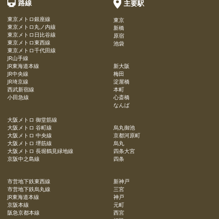
路線
主要駅
東京メトロ銀座線
東京
東京メトロ丸ノ内線
新橋
東京メトロ日比谷線
原宿
東京メトロ東西線
池袋
東京メトロ千代田線
JR山手線
JR東海道本線
新大阪
JR中央線
梅田
JR埼京線
淀屋橋
西武新宿線
本町
小田急線
心斎橋
なんば
大阪メトロ 御堂筋線
大阪メトロ 谷町線
烏丸御池
大阪メトロ 中央線
京都河原町
大阪メトロ 堺筋線
烏丸
大阪メトロ 長堀鶴見緑地線
四条大宮
京阪中之島線
四条
市営地下鉄東西線
新神戸
市営地下鉄烏丸線
三宮
JR東海道本線
神戸
京阪本線
元町
阪急京都本線
西宮