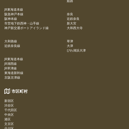
姫路
JR東海道本線
阪急神戸本線
奈良
阪神本線
近鉄奈良
市営地下鉄西神・山手線
新大宮
神戸新交通ポートアイランド線
大和西大寺
大和路線
草津
近鉄奈良線
大津
びわ湖浜大津
JR東海道本線
JR湖西線
JR草津線
東海道新幹線
京阪京津線
市区町村
新宿区
渋谷区
千代田区
中央区
港区
文京区
品川区