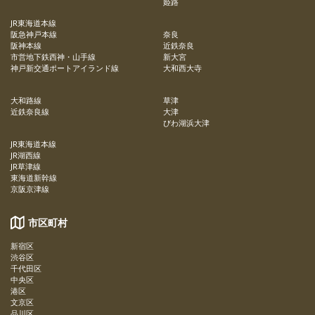
姫路
JR東海道本線
阪急神戸本線
奈良
阪神本線
近鉄奈良
市営地下鉄西神・山手線
新大宮
神戸新交通ポートアイランド線
大和西大寺
大和路線
草津
近鉄奈良線
大津
びわ湖浜大津
JR東海道本線
JR湖西線
JR草津線
東海道新幹線
京阪京津線
市区町村
新宿区
渋谷区
千代田区
中央区
港区
文京区
品川区