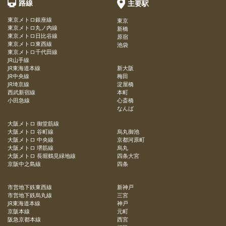
路線
主要駅
東京メトロ銀座線
東京
東京メトロ丸ノ内線
新橋
東京メトロ日比谷線
原宿
東京メトロ東西線
池袋
東京メトロ千代田線
JR山手線
JR東海道本線
新大阪
JR中央線
梅田
JR埼京線
淀屋橋
西武新宿線
本町
小田急線
心斎橋
なんば
大阪メトロ 御堂筋線
大阪メトロ 谷町線
烏丸御池
大阪メトロ 中央線
京都河原町
大阪メトロ 堺筋線
烏丸
大阪メトロ 長堀鶴見緑地線
四条大宮
京阪中之島線
四条
市営地下鉄東西線
新神戸
市営地下鉄烏丸線
三宮
JR東海道本線
神戸
京阪本線
元町
阪急京都本線
西宮