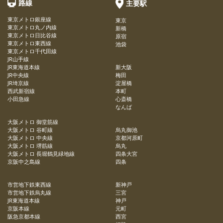
路線
主要駅
東京メトロ銀座線
東京
東京メトロ丸ノ内線
新橋
東京メトロ日比谷線
原宿
東京メトロ東西線
池袋
東京メトロ千代田線
JR山手線
JR東海道本線
新大阪
JR中央線
梅田
JR埼京線
淀屋橋
西武新宿線
本町
小田急線
心斎橋
なんば
大阪メトロ 御堂筋線
大阪メトロ 谷町線
烏丸御池
大阪メトロ 中央線
京都河原町
大阪メトロ 堺筋線
烏丸
大阪メトロ 長堀鶴見緑地線
四条大宮
京阪中之島線
四条
市営地下鉄東西線
新神戸
市営地下鉄烏丸線
三宮
JR東海道本線
神戸
京阪本線
元町
阪急京都本線
西宮