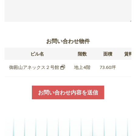
お問い合わせ物件
ビル名
階数
面積
賃料
御殿山アネックス２号館
地上4階
73.60坪
お問い合わせ内容を送信