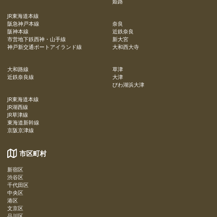
姫路
JR東海道本線
阪急神戸本線
奈良
阪神本線
近鉄奈良
市営地下鉄西神・山手線
新大宮
神戸新交通ポートアイランド線
大和西大寺
大和路線
草津
近鉄奈良線
大津
びわ湖浜大津
JR東海道本線
JR湖西線
JR草津線
東海道新幹線
京阪京津線
市区町村
新宿区
渋谷区
千代田区
中央区
港区
文京区
品川区