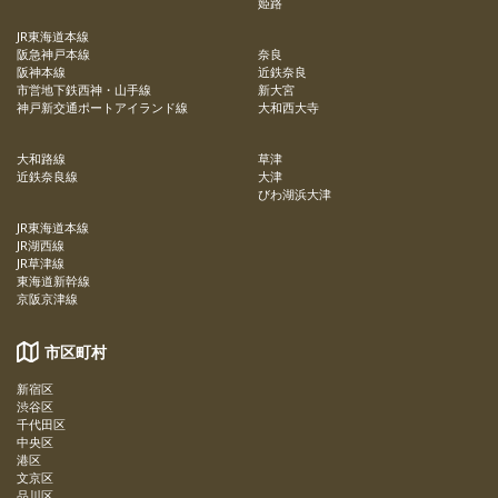
姫路
JR東海道本線
阪急神戸本線
奈良
阪神本線
近鉄奈良
市営地下鉄西神・山手線
新大宮
神戸新交通ポートアイランド線
大和西大寺
大和路線
草津
近鉄奈良線
大津
びわ湖浜大津
JR東海道本線
JR湖西線
JR草津線
東海道新幹線
京阪京津線
市区町村
新宿区
渋谷区
千代田区
中央区
港区
文京区
品川区