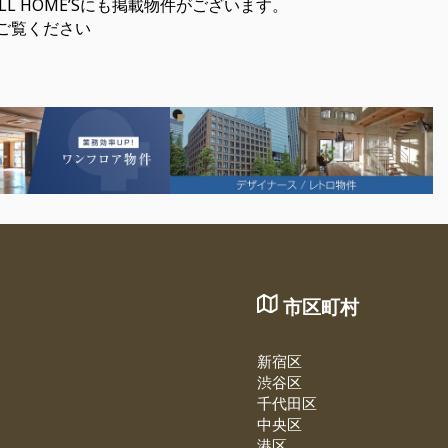
FULL HOME’Sにも掲載物件がございます。
ご覧ください
市区町村
新宿区
渋谷区
千代田区
中央区
港区