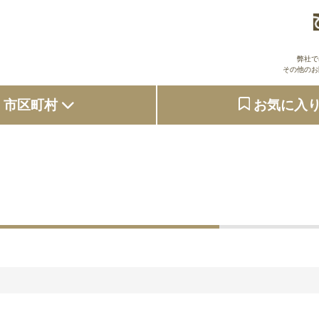
弊社で
その他のお
市区町村
お気に入
大阪府
東京都
京都府
兵庫県
奈良県