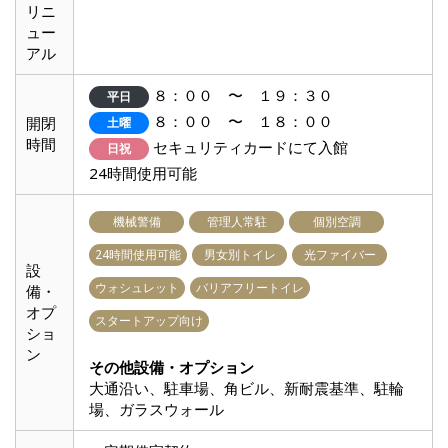
リニ
ュー
アル
８：００ 〜 １９：３０
平日
８：００ 〜 １８：００
開閉
土曜
時間
セキュリティカードにて入館
日祝
24時間使用可能
機械警備
管理人常駐
個別空調
24時間使用可能
男女別トイレ
光ファイバー
設
ウォシュレット
バリアフリートイレ
備・
オプ
スタートアップ向け
ショ
ン
その他設備・オプション
大通沿い、駐車場、角ビル、新耐震基準、駐輪
場、ガラスウォール