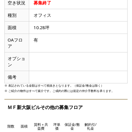
滋賀県
空き状況
募集終了
種別
オフィス
面積
10.28坪
OAフロ
有
ア
オプショ
ン
備考
※ 表記されている金額はすべて税抜きとなります。（保証金/敷金は除く）
※ ご紹介の物件はすべて媒介です。ご成約の際には規定の仲介手数料を承ります。
ＭＦ新大阪ビルその他の募集フロア
賃料＋共
坪単
保証金/敷
解約引/
階数
面積
益費
価
金
礼金