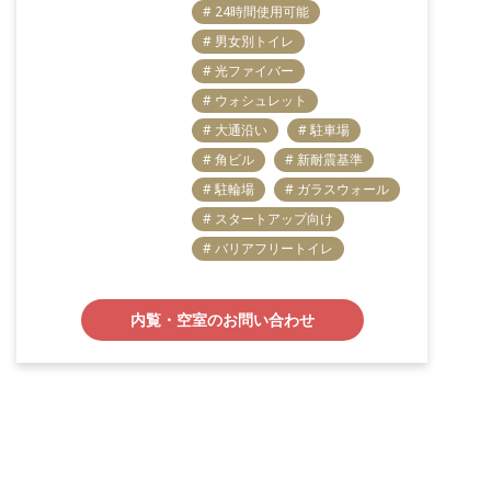
# 24時間使用可能
# 男女別トイレ
# 光ファイバー
# ウォシュレット
# 大通沿い
# 駐車場
# 角ビル
# 新耐震基準
# 駐輪場
# ガラスウォール
# スタートアップ向け
# バリアフリートイレ
内覧・空室のお問い合わせ