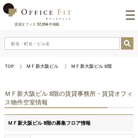
賃貸オフィス
57,356
件掲載
路線
大阪府
主要駅
東京都
大阪府
市区町村
TOP
ＭＦ新大阪ビル
ＭＦ新大阪ビル 8階
京都府
東京都
大阪府
お気に入り
兵庫県
京都府
東京都
閲覧履歴
ＭＦ新大阪ビル 8階の賃貸事務所・賃貸オフィ
奈良県
兵庫県
京都府
ス物件空室情報
滋賀県
奈良県
兵庫県
ＭＦ新大阪ビル 8階の募集フロア情報
滋賀県
奈良県