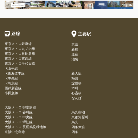
路線
主要駅
東京メトロ銀座線
東京
東京メトロ丸ノ内線
新橋
東京メトロ日比谷線
原宿
東京メトロ東西線
池袋
東京メトロ千代田線
JR山手線
JR東海道本線
新大阪
JR中央線
梅田
JR埼京線
淀屋橋
西武新宿線
本町
小田急線
心斎橋
なんば
大阪メトロ 御堂筋線
大阪メトロ 谷町線
烏丸御池
大阪メトロ 中央線
京都河原町
大阪メトロ 堺筋線
烏丸
大阪メトロ 長堀鶴見緑地線
四条大宮
京阪中之島線
四条