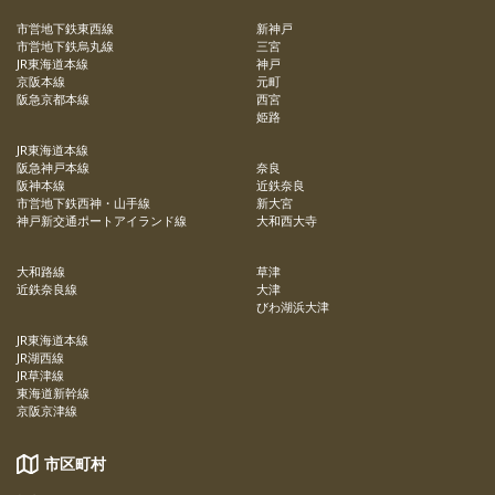
市営地下鉄東西線
新神戸
市営地下鉄烏丸線
三宮
JR東海道本線
神戸
京阪本線
元町
阪急京都本線
西宮
姫路
JR東海道本線
阪急神戸本線
奈良
阪神本線
近鉄奈良
市営地下鉄西神・山手線
新大宮
神戸新交通ポートアイランド線
大和西大寺
大和路線
草津
近鉄奈良線
大津
びわ湖浜大津
JR東海道本線
JR湖西線
JR草津線
東海道新幹線
京阪京津線
市区町村