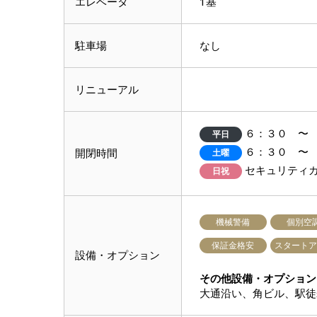
エレベータ
1基
駐車場
なし
リニューアル
６：３０ 〜
平日
６：３０ 〜
開閉時間
土曜
セキュリティ
日祝
機械警備
個別空
保証金格安
スタートア
設備・オプション
その他設備・オプション
大通沿い、角ビル、駅徒