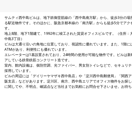
滋賀県
サムティ西中島ビルは、地下鉄御堂筋線の「西中島南方駅」から、徒歩3分の場
る駅近物件です。そのほかに、阪急京都本線の「南方駅」からも徒歩5分でアク
す。
地上8階、地下1階建て、1992年に竣工された賃貸オフィスビルです。（住所：
中島3丁目）
ビルは大通り沿いの角地に位置しており、視認性に優れています。また、1階に
ATMがあり、利便性にも優れています。
エレベーターは1基設置されており、24時間の使用が可能な物件です。ビルは新
アしている鉄骨鉄筋コンクリート造です。
室内、館内設備は、個別空調、光ファイバー、男女別トイレなどで、セキュリテ
採用しています。
ビルの周辺には「デイリーヤマザキ西中島店」や「淀川西中島郵便局」「関西ア
阪支店」などがあります。淀川区、南方、西中島エリアでオフィス物件をお探し
に関してや、不明点、確認点など当社までお気軽にお問合せ下さいませ。お待ち