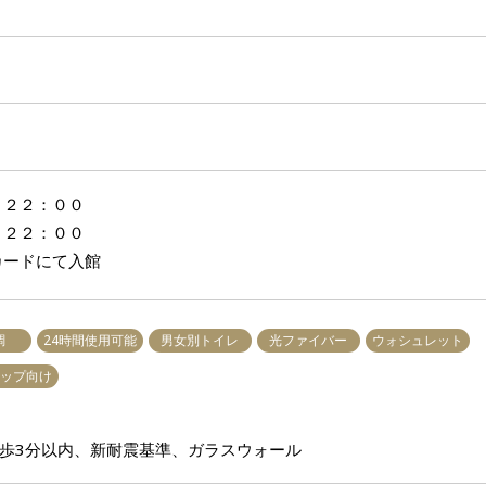
 ２２：００
 ２２：００
カードにて入館
調
24時間使用可能
男女別トイレ
光ファイバー
ウォシュレット
ップ向け
歩3分以内、新耐震基準、ガラスウォール