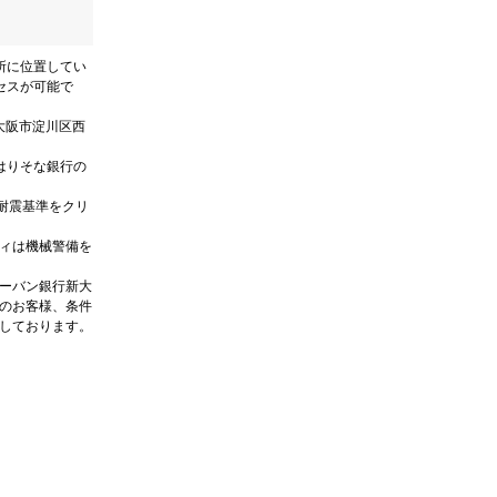
所に位置してい
セスが可能で
大阪市淀川区西
はりそな銀行の
耐震基準をクリ
ィは機械警備を
ーバン銀行新大
のお客様、条件
しております。