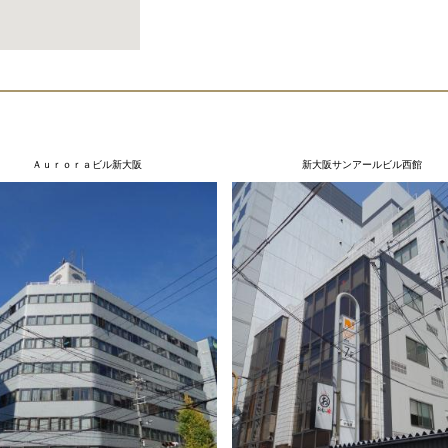
Ａｕｒｏｒａビル新大阪
新大阪サンアールビル西館