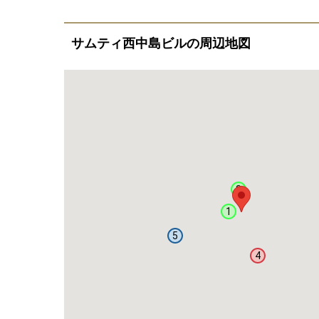
サムティ西中島ビルの周辺地図
3
1
5
4