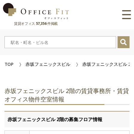
賃貸オフィス
57,356
件掲載
路線
大阪府
主要駅
東京都
大阪府
市区町村
TOP
赤坂フェニックスビル
赤坂フェニックスビル 2
京都府
東京都
大阪府
お気に入り
兵庫県
京都府
東京都
閲覧履歴
赤坂フェニックスビル 2階の賃貸事務所・賃貸
奈良県
兵庫県
京都府
オフィス物件空室情報
滋賀県
奈良県
兵庫県
赤坂フェニックスビル 2階の募集フロア情報
滋賀県
奈良県