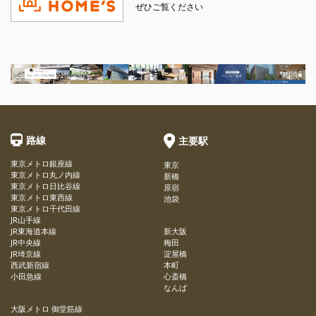
ぜひご覧ください
路線
主要駅
東京メトロ銀座線
東京
東京メトロ丸ノ内線
新橋
東京メトロ日比谷線
原宿
東京メトロ東西線
池袋
東京メトロ千代田線
JR山手線
JR東海道本線
新大阪
JR中央線
梅田
JR埼京線
淀屋橋
西武新宿線
本町
小田急線
心斎橋
なんば
大阪メトロ 御堂筋線