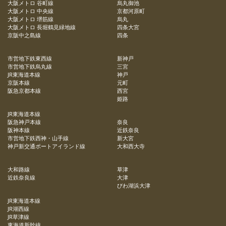
大阪メトロ 谷町線
烏丸御池
大阪メトロ 中央線
京都河原町
大阪メトロ 堺筋線
烏丸
大阪メトロ 長堀鶴見緑地線
四条大宮
京阪中之島線
四条
市営地下鉄東西線
新神戸
市営地下鉄烏丸線
三宮
JR東海道本線
神戸
京阪本線
元町
阪急京都本線
西宮
姫路
JR東海道本線
阪急神戸本線
奈良
阪神本線
近鉄奈良
市営地下鉄西神・山手線
新大宮
神戸新交通ポートアイランド線
大和西大寺
大和路線
草津
近鉄奈良線
大津
びわ湖浜大津
JR東海道本線
JR湖西線
JR草津線
東海道新幹線