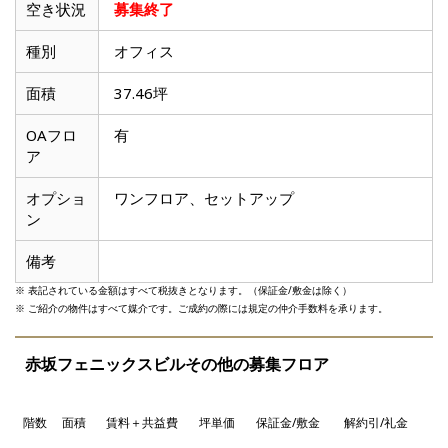
滋賀県
空き状況
募集終了
種別
オフィス
面積
37.46坪
OAフロ
有
ア
オプショ
ワンフロア、セットアップ
ン
備考
※ 表記されている金額はすべて税抜きとなります。（保証金/敷金は除く）
※ ご紹介の物件はすべて媒介です。ご成約の際には規定の仲介手数料を承ります。
赤坂フェニックスビルその他の募集フロア
階数
面積
賃料＋共益費
坪単価
保証金/敷金
解約引/礼金