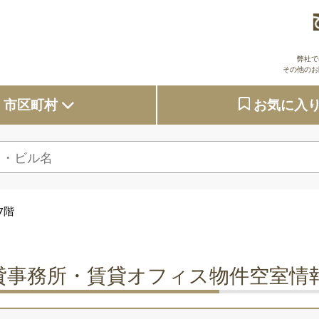
弊社で
その他のお
市区町村
お気に入
大阪府
東京都
7階
京都府
兵庫県
貸事務所・賃貸オフィス物件空室情
奈良県