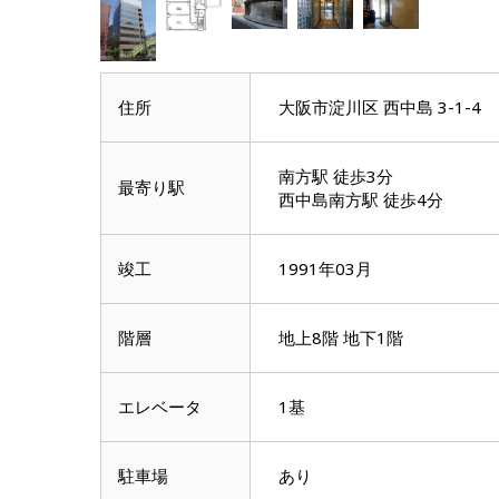
住所
大阪市淀川区 西中島 3-1-4
南方駅 徒歩3分
最寄り駅
西中島南方駅 徒歩4分
竣工
1991年03月
階層
地上8階 地下1階
エレベータ
1基
駐車場
あり