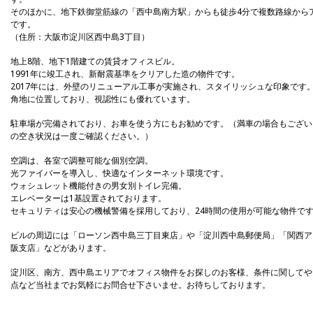
そのほかに、地下鉄御堂筋線の「西中島南方駅」からも徒歩4分で複数路線から
です。
（住所：大阪市淀川区西中島3丁目）
地上8階、地下1階建ての賃貸オフィスビル。
1991年に竣工され、新耐震基準をクリアした造の物件です。
2017年には、外壁のリニューアル工事が実施され、スタイリッシュな印象です
角地に位置しており、視認性にも優れています。
駐車場が完備されており、お車を使う方にもお勧めです。（満車の場合もござい
の空き状況は一度ご確認ください。）
空調は、各室で調整可能な個別空調。
光ファイバーを導入し、快適なインターネット環境です。
ウォシュレット機能付きの男女別トイレ完備。
エレベーターは1基設置されております。
セキュリティは安心の機械警備を採用しており、24時間の使用が可能な物件で
ビルの周辺には「ローソン西中島三丁目東店」や「淀川西中島郵便局」「関西ア
阪支店」などがあります。
淀川区、南方、西中島エリアでオフィス物件をお探しのお客様、条件に関してや
点など当社までお気軽にお問合せ下さいませ。お待ちしております。