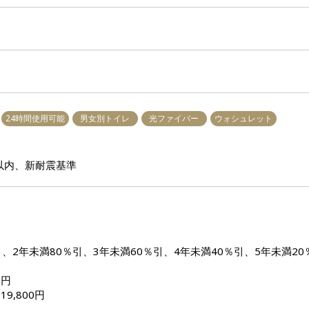
24時間使用可能
男女別トイレ
光ファイバー
ウォシュレット
以内、新耐震基準
4
、2年未満80％引、3年未満60％引、4年未満40％引、5年未満20
0円
9,800円