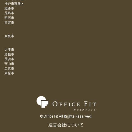
神戸市東灘区
姫路市
尼崎市
明石市
西宮市
奈良市
大津市
彦根市
長浜市
守山市
栗東市
米原市
©Office Fit All Rights Reserved.
運営会社について