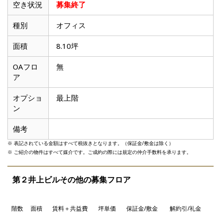
滋賀県
空き状況
募集終了
種別
オフィス
面積
8.10坪
OAフロ
無
ア
オプショ
最上階
ン
備考
※ 表記されている金額はすべて税抜きとなります。（保証金/敷金は除く）
※ ご紹介の物件はすべて媒介です。ご成約の際には規定の仲介手数料を承ります。
第２井上ビルその他の募集フロア
階数
面積
賃料＋共益費
坪単価
保証金/敷金
解約引/礼金