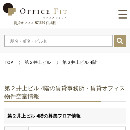
賃貸オフィス
57,339
件掲載
路線
大阪府
主要駅
東京都
大阪府
市区町村
TOP
第２井上ビル
第２井上ビル 4階
京都府
東京都
大阪府
お気に入り
兵庫県
京都府
東京都
閲覧履歴
第２井上ビル 4階の賃貸事務所・賃貸オフィス
奈良県
兵庫県
京都府
物件空室情報
滋賀県
奈良県
兵庫県
第２井上ビル 4階の募集フロア情報
滋賀県
奈良県