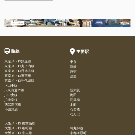
路線
主要駅
東京メトロ銀座線
東京
東京メトロ丸ノ内線
新橋
東京メトロ日比谷線
原宿
東京メトロ東西線
池袋
東京メトロ千代田線
JR山手線
JR東海道本線
新大阪
JR中央線
梅田
JR埼京線
淀屋橋
西武新宿線
本町
小田急線
心斎橋
なんば
大阪メトロ 御堂筋線
大阪メトロ 谷町線
烏丸御池
大阪メトロ 中央線
京都河原町