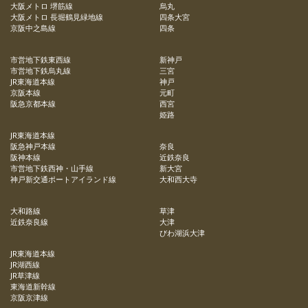
大阪メトロ 堺筋線
烏丸
大阪メトロ 長堀鶴見緑地線
四条大宮
京阪中之島線
四条
市営地下鉄東西線
新神戸
市営地下鉄烏丸線
三宮
JR東海道本線
神戸
京阪本線
元町
阪急京都本線
西宮
姫路
JR東海道本線
阪急神戸本線
奈良
阪神本線
近鉄奈良
市営地下鉄西神・山手線
新大宮
神戸新交通ポートアイランド線
大和西大寺
大和路線
草津
近鉄奈良線
大津
びわ湖浜大津
JR東海道本線
JR湖西線
JR草津線
東海道新幹線
京阪京津線