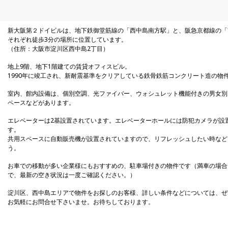
滋賀県
新大阪第２ドイビルは、地下鉄御堂筋線の「西中島南方駅」と、阪急京都線の「
それぞれ徒歩3分の場所に位置しています。
（住所：大阪市淀川区西中島2丁目）
地上9階、地下1階建ての賃貸オフィスビル。
1990年に竣工され、新耐震基準をクリアしている鉄骨鉄筋コンクリート造の物
室内、館内設備は、個別空調、光ファイバー、ウォシュレット機能付きの男女別
ペースなどがあります。
エレベーターは2基設置されています。エレベーターホールには防犯カメラが設
す。
共用スペースに自動販売機が設置されていますので、リフレッシュしたい時など
う。
お車での移動が多い企業様にもおすすめの、駐車場付きの物件です（満車の場合
で、最新の空き状況は一度ご確認ください。）
淀川区、西中島エリアで物件をお探しのお客様、詳しい条件などについては、ぜ
お気軽にお問合せ下さいませ。お待ちしております。