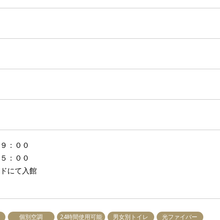
９：００
５：００
ドにて入館
個別空調
24時間使用可能
男女別トイレ
光ファイバー