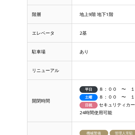
階層
地上9階 地下1階
エレベータ
2基
駐車場
あり
リニューアル
８：００ 〜 １
平日
８：００ 〜 １
土曜
開閉時間
セキュリティカー
日祝
24時間使用可能
機械警備
管理人常駐