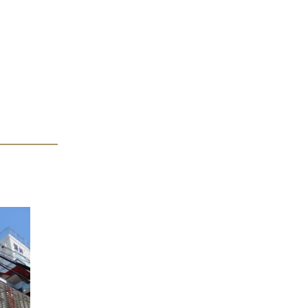
ＧＡＴＥ ＴＥＲＲＡＣＥ ＳＨＩＮ ＯＳＡＫＡ