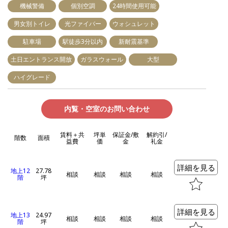
機械警備
個別空調
24時間使用可能
男女別トイレ
光ファイバー
ウォシュレット
駐車場
駅徒歩3分以内
新耐震基準
土日エントランス開放
ガラスウォール
大型
ハイグレード
内覧・空室のお問い合わせ
賃料＋共
坪単
保証金/敷
解約引/
階数
面積
益費
価
金
礼金
詳細を見る
地上12
27.78
相談
相談
相談
相談
階
坪
詳細を見る
地上13
24.97
相談
相談
相談
相談
階
坪