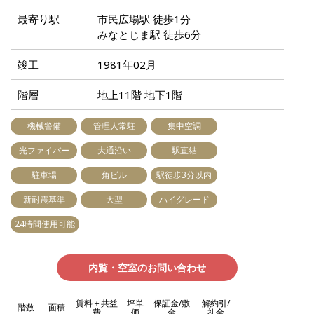
最寄り駅
市民広場駅 徒歩1分
みなとじま駅 徒歩6分
竣工
1981年02月
階層
地上11階 地下1階
機械警備
管理人常駐
集中空調
光ファイバー
大通沿い
駅直結
駐車場
角ビル
駅徒歩3分以内
新耐震基準
大型
ハイグレード
24時間使用可能
内覧・空室のお問い合わせ
賃料＋共益
坪単
保証金/敷
解約引/
階数
面積
費
価
金
礼金