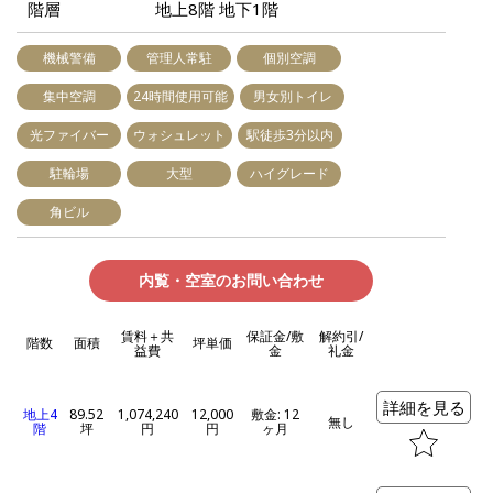
階層
地上8階 地下1階
機械警備
管理人常駐
個別空調
集中空調
24時間使用可能
男女別トイレ
光ファイバー
ウォシュレット
駅徒歩3分以内
駐輪場
大型
ハイグレード
角ビル
内覧・空室のお問い合わせ
賃料＋共
保証金/敷
解約引/
階数
面積
坪単価
益費
金
礼金
詳細を見る
地上4
89.52
1,074,240
12,000
敷金: 12
無し
階
坪
円
円
ヶ月