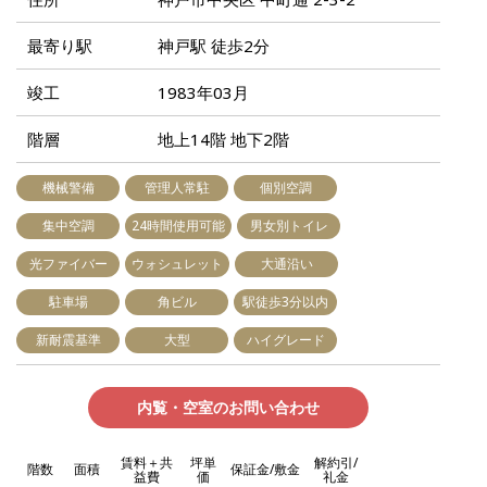
最寄り駅
神戸駅 徒歩2分
竣工
1983年03月
階層
地上14階 地下2階
機械警備
管理人常駐
個別空調
集中空調
24時間使用可能
男女別トイレ
光ファイバー
ウォシュレット
大通沿い
駐車場
角ビル
駅徒歩3分以内
新耐震基準
大型
ハイグレード
内覧・空室のお問い合わせ
賃料＋共
坪単
解約引/
階数
面積
保証金/敷金
益費
価
礼金