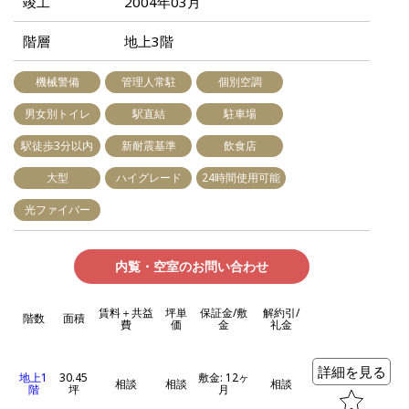
竣工
2004年03月
階層
地上3階
機械警備
管理人常駐
個別空調
男女別トイレ
駅直結
駐車場
駅徒歩3分以内
新耐震基準
飲食店
大型
ハイグレード
24時間使用可能
光ファイバー
内覧・空室のお問い合わせ
賃料＋共益
坪単
保証金/敷
解約引/
階数
面積
費
価
金
礼金
詳細を見る
地上1
30.45
敷金: 12ヶ
相談
相談
相談
階
坪
月