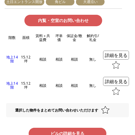
土日エントランス開放
角ビル
大通沿い
内覧・空室のお問い合わせ
賃料＋共
坪単
保証金/敷
解約引/
階数
面積
益費
価
金
礼金
詳細を見る
地上14
15.12
相談
相談
相談
無し
階
坪
詳細を見る
地上14
15.12
相談
相談
相談
無し
階
坪
選択した物件をまとめてお問い合わせいただけます
ビルの詳細を見る