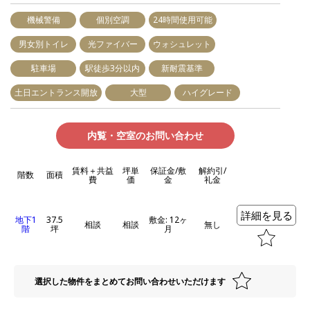
機械警備
個別空調
24時間使用可能
男女別トイレ
光ファイバー
ウォシュレット
駐車場
駅徒歩3分以内
新耐震基準
土日エントランス開放
大型
ハイグレード
内覧・空室のお問い合わせ
賃料＋共益
坪単
保証金/敷
解約引/
階数
面積
費
価
金
礼金
詳細を見る
地下1
37.5
敷金: 12ヶ
相談
相談
無し
階
坪
月
選択した物件をまとめてお問い合わせいただけます