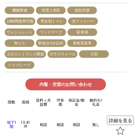
機械警備
管理人常駐
個別空調
24時間使用可能
男女別トイレ
光ファイバー
ウォシュレット
ランドマーク
駐車場
角ビル
駅徒歩3分以内
新耐震基準
土日エントランス開放
ガラスウォール
大型
ハイグレード
内覧・空室のお問い合わせ
賃料＋共
坪単
保証金/敷
解約引/
階数
面積
益費
価
金
礼金
詳細を見る
地下1
13.41
相談
相談
相談
無し
階
坪