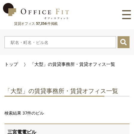
賃貸オフィス
57,356
件掲載
路線
大阪府
主要駅
東京都
大阪府
市区町村
トップ
「大型」の賃貸事務所・賃貸オフィス一覧
京都府
東京都
大阪府
お気に入り
兵庫県
京都府
東京都
閲覧履歴
「大型」の賃貸事務所・賃貸オフィス一覧
奈良県
兵庫県
京都府
滋賀県
奈良県
兵庫県
検索結果 37件のビル
滋賀県
奈良県
三宮電電ビル