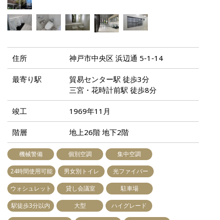
住所
神戸市中央区 浜辺通 5-1-14
最寄り駅
貿易センター駅 徒歩3分
三宮・花時計前駅 徒歩8分
竣工
1969年11月
階層
地上26階 地下2階
機械警備
個別空調
集中空調
24時間使用可能
男女別トイレ
光ファイバー
ウォシュレット
貸し会議室
駐車場
駅徒歩3分以内
大型
ハイグレード