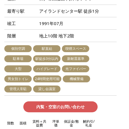
最寄り駅
アイランドセンター駅 徒歩1分
竣工
1991年07月
階層
地上10階 地下2階
個別空調
駅直結
喫煙スペース
駐車場
駅徒歩3分以内
新耐震基準
大型
ハイグレード
光ファイバー
男女別トイレ
24時間使用可能
機械警備
管理人常駐
貸し会議室
内覧・空室のお問い合わせ
賃料＋共
坪単
保証金/敷
解約引/
階数
面積
益費
価
金
礼金