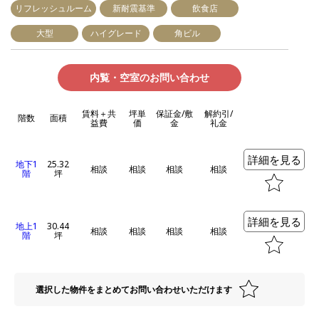
リフレッシュルーム
新耐震基準
飲食店
大型
ハイグレード
角ビル
内覧・空室のお問い合わせ
賃料＋共
坪単
保証金/敷
解約引/
階数
面積
益費
価
金
礼金
詳細を見る
地下1
25.32
相談
相談
相談
相談
階
坪
詳細を見る
地上1
30.44
相談
相談
相談
相談
階
坪
選択した物件をまとめてお問い合わせいただけます