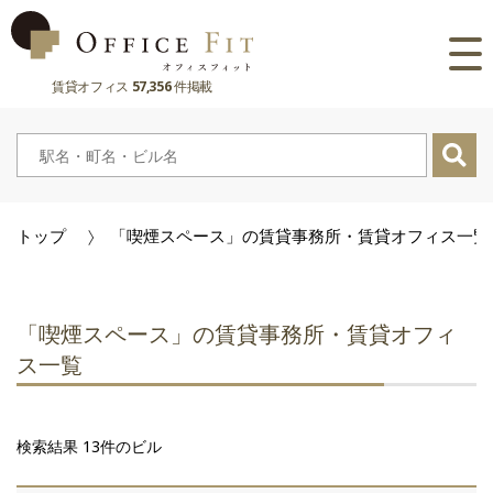
賃貸オフィス
57,356
件掲載
路線
大阪府
主要駅
東京都
大阪府
市区町村
トップ
「喫煙スペース」の賃貸事務所・賃貸オフィス一覧
京都府
東京都
大阪府
お気に入り
兵庫県
京都府
東京都
閲覧履歴
「喫煙スペース」の賃貸事務所・賃貸オフィ
奈良県
兵庫県
京都府
ス一覧
滋賀県
奈良県
兵庫県
検索結果 13件のビル
滋賀県
奈良県