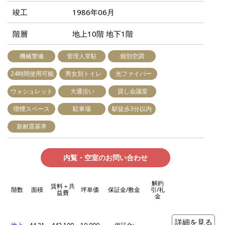
竣工
1986年06月
階層
地上10階 地下1階
機械警備
管理人常駐
個別空調
24時間使用可能
男女別トイレ
光ファイバー
ウォシュレット
大通沿い
貸し会議室
喫煙スペース
駐車場
駅徒歩3分以内
新耐震基準
内覧・空室のお問い合わせ
解約
賃料＋共
階数
面積
坪単価
保証金/敷金
引/礼
益費
金
詳細を見る