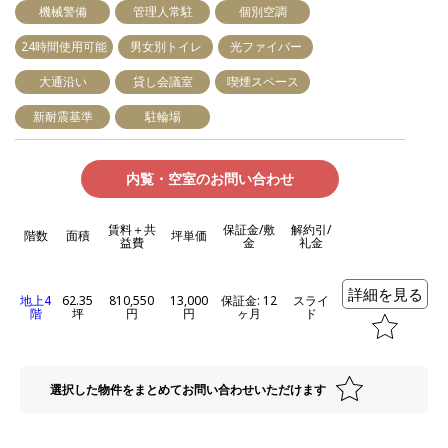
機械警備
管理人常駐
個別空調
24時間使用可能
男女別トイレ
光ファイバー
大通沿い
貸し会議室
喫煙スペース
新耐震基準
駐輪場
内覧・空室のお問い合わせ
賃料＋共
保証金/敷
解約引/
階数
面積
坪単価
益費
金
礼金
詳細を見る
地上4
62.35
810,550
13,000
保証金: 12
スライ
階
坪
円
円
ヶ月
ド
選択した物件をまとめてお問い合わせいただけます