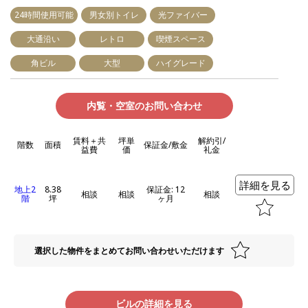
24時間使用可能
男女別トイレ
光ファイバー
大通沿い
レトロ
喫煙スペース
角ビル
大型
ハイグレード
内覧・空室のお問い合わせ
賃料＋共
坪単
解約引/
階数
面積
保証金/敷金
益費
価
礼金
詳細を見る
地上2
8.38
保証金: 12
相談
相談
相談
階
坪
ヶ月
選択した物件をまとめてお問い合わせいただけます
ビルの詳細を見る