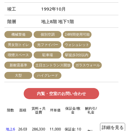
竣工
1992年10月
階層
地上8階 地下1階
機械警備
個別空調
24時間使用可能
男女別トイレ
光ファイバー
ウォシュレット
喫煙スペース
駐車場
駅徒歩3分以内
新耐震基準
土日エントランス開放
ガラスウォール
大型
ハイグレード
内覧・空室のお問い合わせ
賃料＋共
保証金/敷
解約引/
階数
面積
坪単価
益費
金
礼金
詳細を見る
地上6
26.03
286,330
11,000
保証金: 10