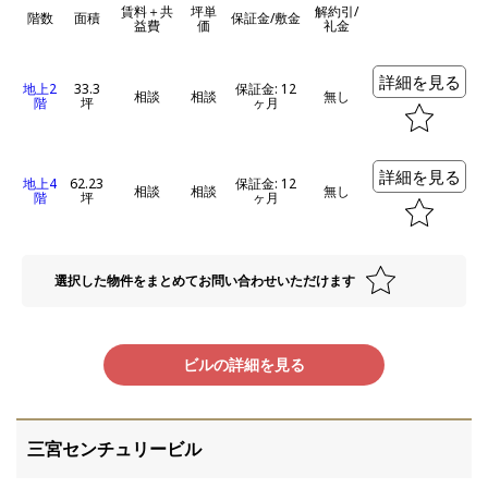
賃料＋共
坪単
解約引/
階数
面積
保証金/敷金
益費
価
礼金
詳細を見る
地上2
33.3
保証金: 12
相談
相談
無し
階
坪
ヶ月
詳細を見る
地上4
62.23
保証金: 12
相談
相談
無し
階
坪
ヶ月
選択した物件をまとめてお問い合わせいただけます
ビルの詳細を見る
三宮センチュリービル