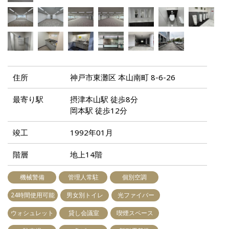
住所
神戸市東灘区 本山南町 8-6-26
最寄り駅
摂津本山駅 徒歩8分
岡本駅 徒歩12分
竣工
1992年01月
階層
地上14階
機械警備
管理人常駐
個別空調
24時間使用可能
男女別トイレ
光ファイバー
ウォシュレット
貸し会議室
喫煙スペース