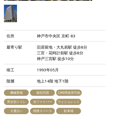
住所
神戸市中央区 京町-83
最寄り駅
旧居留地・大丸前駅 徒歩8分
三宮・花時計前駅 徒歩8分
神戸三宮駅 徒歩10分
竣工
1993年05月
階層
地上14階 地下1階
機械警備
個別空調
24時間使用可能
男女別トイレ
光ファイバー
ウォシュレット
大通沿い
喫煙スペース
駐車場