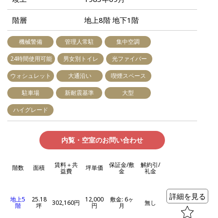
階層
地上8階 地下1階
機械警備
管理人常駐
集中空調
24時間使用可能
男女別トイレ
光ファイバー
ウォシュレット
大通沿い
喫煙スペース
駐車場
新耐震基準
大型
ハイグレード
内覧・空室のお問い合わせ
賃料＋共
保証金/敷
解約引/
階数
面積
坪単価
益費
金
礼金
詳細を見る
地上5
25.18
12,000
敷金: 6ヶ
302,160円
無し
階
坪
円
月