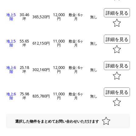
詳細を見る
地上5
30.46
12,000
敷金: 6ヶ
365,520円
無し
階
坪
円
月
詳細を見る
地上5
55.65
11,000
敷金: 6ヶ
612,150円
無し
階
坪
円
月
詳細を見る
地上6
25.18
12,000
敷金: 6ヶ
302,160円
無し
階
坪
円
月
詳細を見る
地上6
75.98
11,000
敷金: 6ヶ
835,780円
無し
階
坪
円
月
選択した物件をまとめてお問い合わせいただけます