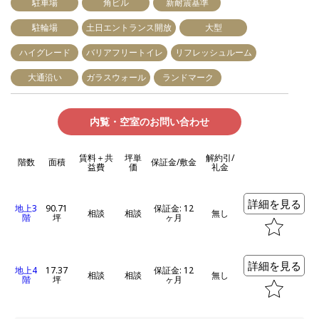
駐車場
角ビル
新耐震基準
駐輪場
土日エントランス開放
大型
ハイグレード
バリアフリートイレ
リフレッシュルーム
大通沿い
ガラスウォール
ランドマーク
内覧・空室のお問い合わせ
賃料＋共
坪単
解約引/
階数
面積
保証金/敷金
益費
価
礼金
詳細を見る
地上3
90.71
保証金: 12
相談
相談
無し
階
坪
ヶ月
詳細を見る
地上4
17.37
保証金: 12
相談
相談
無し
階
坪
ヶ月