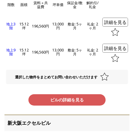
賃料＋共
保証金/敷
解約引/
階数
面積
坪単価
益費
金
礼金
詳細を見る
地上3
15.12
13,000
敷金: 5ヶ
礼金: 2
196,560円
階
坪
円
月
ヶ月
詳細を見る
地上9
15.12
13,000
敷金: 5ヶ
礼金: 2
196,560円
階
坪
円
月
ヶ月
選択した物件をまとめてお問い合わせいただけます
ビルの詳細を見る
新大阪エクセルビル