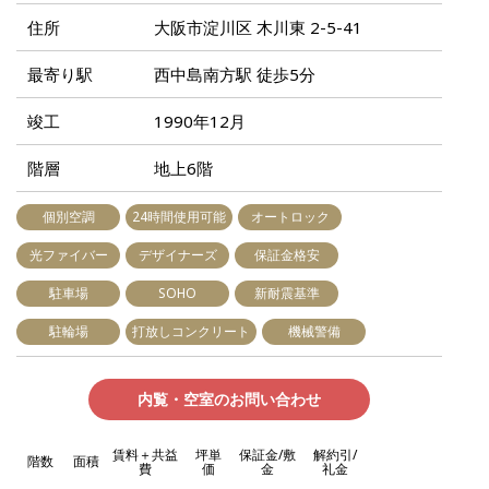
住所
大阪市淀川区 木川東 2-5-41
最寄り駅
西中島南方駅 徒歩5分
竣工
1990年12月
階層
地上6階
個別空調
24時間使用可能
オートロック
光ファイバー
デザイナーズ
保証金格安
駐車場
SOHO
新耐震基準
駐輪場
打放しコンクリート
機械警備
内覧・空室のお問い合わせ
賃料＋共益
坪単
保証金/敷
解約引/
階数
面積
費
価
金
礼金