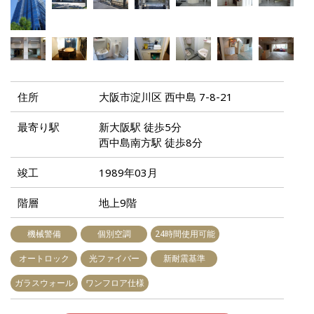
住所
大阪市淀川区 西中島 7-8-21
最寄り駅
新大阪駅 徒歩5分
西中島南方駅 徒歩8分
竣工
1989年03月
階層
地上9階
機械警備
個別空調
24時間使用可能
オートロック
光ファイバー
新耐震基準
ガラスウォール
ワンフロア仕様