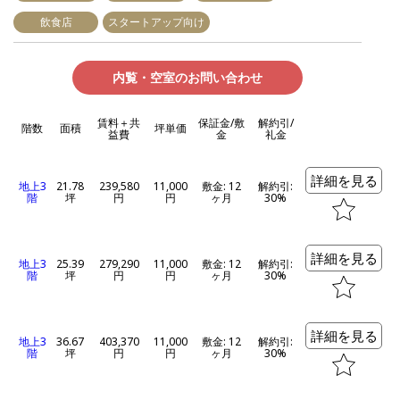
飲食店
スタートアップ向け
内覧・空室のお問い合わせ
賃料＋共
保証金/敷
解約引/
階数
面積
坪単価
益費
金
礼金
詳細を見る
地上3
21.78
239,580
11,000
敷金: 12
解約引:
階
坪
円
円
ヶ月
30%
詳細を見る
地上3
25.39
279,290
11,000
敷金: 12
解約引:
階
坪
円
円
ヶ月
30%
詳細を見る
地上3
36.67
403,370
11,000
敷金: 12
解約引:
階
坪
円
円
ヶ月
30%