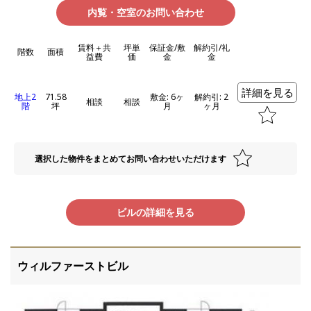
内覧・空室のお問い合わせ
賃料＋共
坪単
保証金/敷
解約引/礼
階数
面積
益費
価
金
金
詳細を見る
地上2
71.58
敷金: 6ヶ
解約引: 2
相談
相談
階
坪
月
ヶ月
選択した物件をまとめてお問い合わせいただけます
ビルの詳細を見る
ウィルファーストビル