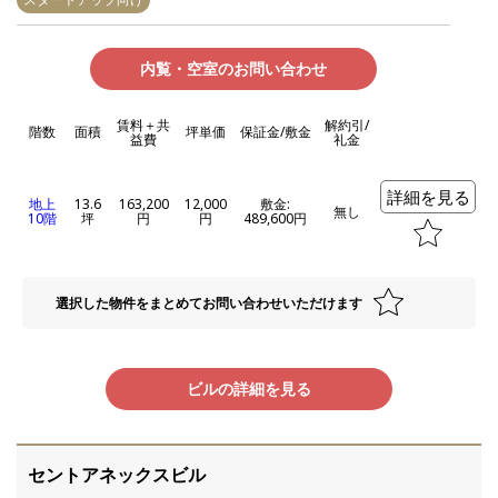
内覧・空室のお問い合わせ
賃料＋共
解約引/
階数
面積
坪単価
保証金/敷金
益費
礼金
詳細を見る
地上
13.6
163,200
12,000
敷金:
無し
10階
坪
円
円
489,600円
選択した物件をまとめてお問い合わせいただけます
ビルの詳細を見る
セントアネックスビル