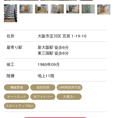
住所
大阪市淀川区 宮原 1-19-10
最寄り駅
新大阪駅 徒歩6分
東三国駅 徒歩6分
竣工
1980年09月
階層
地上11階
機械警備
個別空調
24時間使用可能
オートロック
光ファイバー
大通沿い
スタートアップ向け