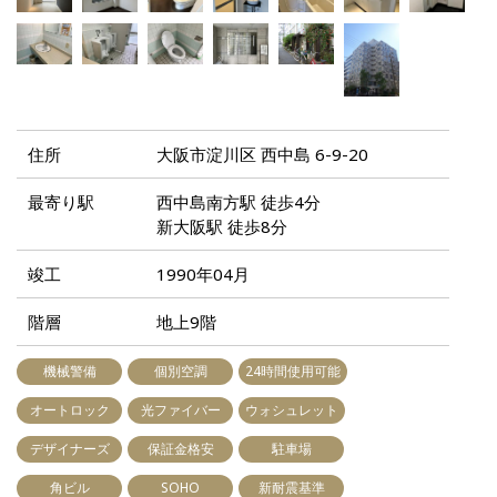
住所
大阪市淀川区 西中島 6-9-20
最寄り駅
西中島南方駅 徒歩4分
新大阪駅 徒歩8分
竣工
1990年04月
階層
地上9階
機械警備
個別空調
24時間使用可能
オートロック
光ファイバー
ウォシュレット
デザイナーズ
保証金格安
駐車場
角ビル
SOHO
新耐震基準