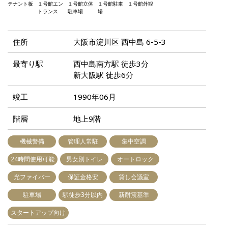
住所
大阪市淀川区 西中島 6-5-3
最寄り駅
西中島南方駅 徒歩3分
新大阪駅 徒歩6分
竣工
1990年06月
階層
地上9階
機械警備
管理人常駐
集中空調
24時間使用可能
男女別トイレ
オートロック
光ファイバー
保証金格安
貸し会議室
駐車場
駅徒歩3分以内
新耐震基準
スタートアップ向け