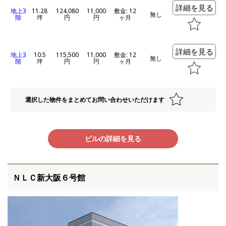
詳細を見る
地上3
11.28
124,080
11,000
敷金: 12
無し
階
坪
円
円
ヶ月
詳細を見る
地上3
10.5
115,500
11,000
敷金: 12
無し
階
坪
円
円
ヶ月
選択した物件をまとめてお問い合わせいただけます
ビルの詳細を見る
ＮＬＣ新大阪６号館