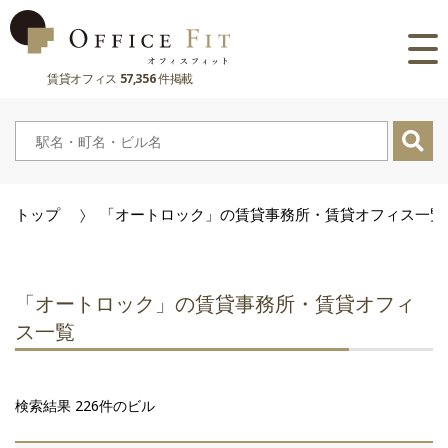
賃貸オフィス
57,356
件掲載
路線
大阪府
主要駅
東京都
大阪府
市区町村
トップ
「オートロック」の賃貸事務所・賃貸オフィス一覧
京都府
東京都
大阪府
お気に入り
兵庫県
京都府
東京都
閲覧履歴
「オートロック」の賃貸事務所・賃貸オフィ
奈良県
兵庫県
京都府
ス一覧
滋賀県
奈良県
兵庫県
検索結果 226件のビル
滋賀県
奈良県