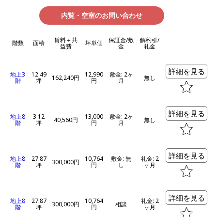
内覧・空室のお問い合わせ
賃料＋共
保証金/敷
解約引/
階数
面積
坪単価
益費
金
礼金
詳細を見る
地上3
12.49
12,990
敷金: 2ヶ
162,240円
無し
階
坪
円
月
詳細を見る
地上8
3.12
13,000
敷金: 2ヶ
40,560円
無し
階
坪
円
月
詳細を見る
地上8
27.87
10,764
敷金: 無
礼金: 2
300,000円
階
坪
円
し
ヶ月
詳細を見る
地上8
27.87
10,764
礼金: 2
300,000円
相談
階
坪
円
ヶ月