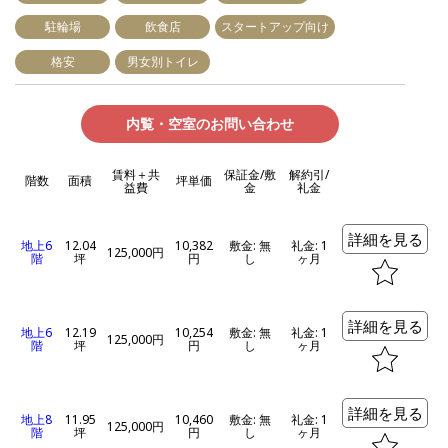
駐輪場
飲食店
スタートアップ向け
格安
男女別トイレ
内覧・空室のお問い合わせ
賃料＋共
保証金/敷
解約引/
階数
面積
坪単価
益費
金
礼金
詳細を見る
地上6
12.04
10,382
敷金: 無
礼金: 1
125,000円
階
坪
円
し
ヶ月
詳細を見る
地上6
12.19
10,254
敷金: 無
礼金: 1
125,000円
階
坪
円
し
ヶ月
詳細を見る
地上8
11.95
10,460
敷金: 無
礼金: 1
125,000円
階
坪
円
し
ヶ月