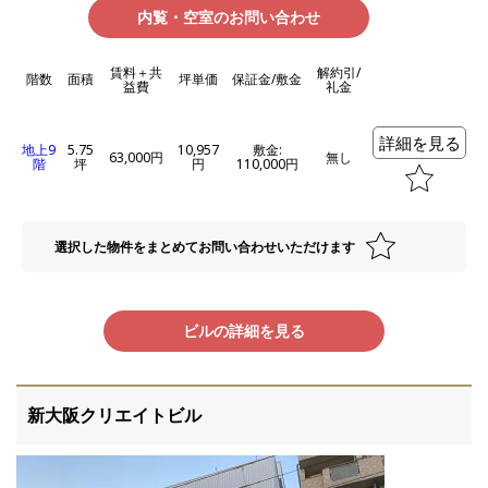
内覧・空室のお問い合わせ
賃料＋共
解約引/
階数
面積
坪単価
保証金/敷金
益費
礼金
詳細を見る
地上9
5.75
10,957
敷金:
63,000円
無し
階
坪
円
110,000円
選択した物件をまとめてお問い合わせいただけます
ビルの詳細を見る
新大阪クリエイトビル