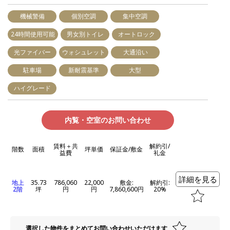
機械警備
個別空調
集中空調
24時間使用可能
男女別トイレ
オートロック
光ファイバー
ウォシュレット
大通沿い
駐車場
新耐震基準
大型
ハイグレード
内覧・空室のお問い合わせ
賃料＋共
解約引/
階数
面積
坪単価
保証金/敷金
益費
礼金
詳細を見る
地上
35.73
786,060
22,000
敷金:
解約引:
2階
坪
円
円
7,860,600円
20%
選択した物件をまとめてお問い合わせいただけます