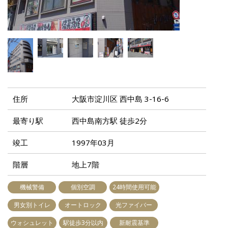
住所
大阪市淀川区 西中島 3-16-6
最寄り駅
西中島南方駅 徒歩2分
竣工
1997年03月
階層
地上7階
機械警備
個別空調
24時間使用可能
男女別トイレ
オートロック
光ファイバー
ウォシュレット
駅徒歩3分以内
新耐震基準