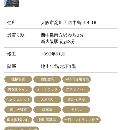
住所
大阪市淀川区 西中島 4-4-16
最寄り駅
西中島南方駅 徒歩3分
新大阪駅 徒歩8分
竣工
1992年01月
階層
地上12階 地下1階
機械警備
個別空調
24時間使用可能
男女別トイレ
オートロック
光ファイバー
ウォシュレット
大通沿い
保証金格安
貸し会議室
駐車場
角ビル
駅徒歩3分以内
新耐震基準
土日エントランス開放
スタートアップ向け