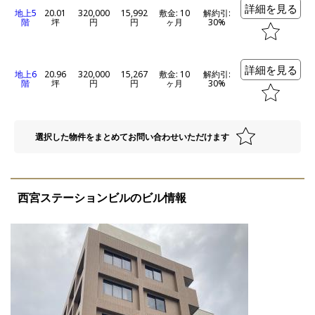
詳細を見る
地上5
20.01
320,000
15,992
敷金: 10
解約引:
階
坪
円
円
ヶ月
30%
詳細を見る
地上6
20.96
320,000
15,267
敷金: 10
解約引:
階
坪
円
円
ヶ月
30%
選択した物件をまとめてお問い合わせいただけます
西宮ステーションビルのビル情報