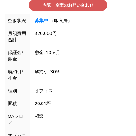
滋賀県
内覧・空室のお問い合わせ
空き状況
募集中
（即入居）
月額費用
320,000円
合計
保証金/
敷金: 10ヶ月
敷金
解約引/
解約引: 30%
礼金
種別
オフィス
面積
20.01坪
OAフロ
相談
ア
オプショ