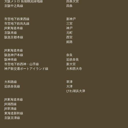
大阪メトロ 長堀鶴見緑地線
四条大宮
京阪中之島線
四条
市営地下鉄東西線
新神戸
市営地下鉄烏丸線
三宮
JR東海道本線
神戸
京阪本線
元町
阪急京都本線
西宮
姫路
JR東海道本線
阪急神戸本線
奈良
阪神本線
近鉄奈良
市営地下鉄西神・山手線
新大宮
神戸新交通ポートアイランド線
大和西大寺
大和路線
草津
近鉄奈良線
大津
びわ湖浜大津
JR東海道本線
JR湖西線
JR草津線
東海道新幹線
京阪京津線