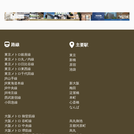
路線
主要駅
東京メトロ銀座線
東京
東京メトロ丸ノ内線
新橋
東京メトロ日比谷線
原宿
東京メトロ東西線
池袋
東京メトロ千代田線
JR山手線
JR東海道本線
新大阪
JR中央線
梅田
JR埼京線
淀屋橋
西武新宿線
本町
小田急線
心斎橋
なんば
大阪メトロ 御堂筋線
大阪メトロ 谷町線
烏丸御池
大阪メトロ 中央線
京都河原町
大阪メトロ 堺筋線
烏丸