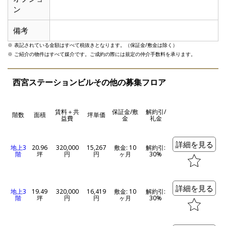
ン
備考
※ 表記されている金額はすべて税抜きとなります。（保証金/敷金は除く）
※ ご紹介の物件はすべて媒介です。ご成約の際には規定の仲介手数料を承ります。
西宮ステーションビルその他の募集フロア
賃料＋共
保証金/敷
解約引/
階数
面積
坪単価
益費
金
礼金
詳細を見る
地上3
20.96
320,000
15,267
敷金: 10
解約引:
階
坪
円
円
ヶ月
30%
詳細を見る
地上3
19.49
320,000
16,419
敷金: 10
解約引:
階
坪
円
円
ヶ月
30%