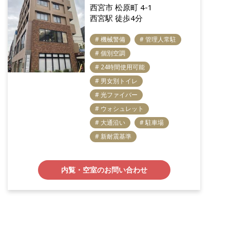
西宮市 松原町 4-1
西宮駅 徒歩4分
# 機械警備
# 管理人常駐
# 個別空調
# 24時間使用可能
# 男女別トイレ
# 光ファイバー
# ウォシュレット
# 大通沿い
# 駐車場
# 新耐震基準
内覧・空室のお問い合わせ