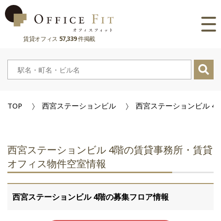
賃貸オフィス
57,339
件掲載
路線
大阪府
主要駅
東京都
大阪府
市区町村
TOP
西宮ステーションビル
西宮ステーションビル 4
京都府
東京都
大阪府
お気に入り
兵庫県
京都府
東京都
閲覧履歴
西宮ステーションビル 4階の賃貸事務所・賃貸
奈良県
兵庫県
京都府
オフィス物件空室情報
滋賀県
奈良県
兵庫県
西宮ステーションビル 4階の募集フロア情報
滋賀県
奈良県