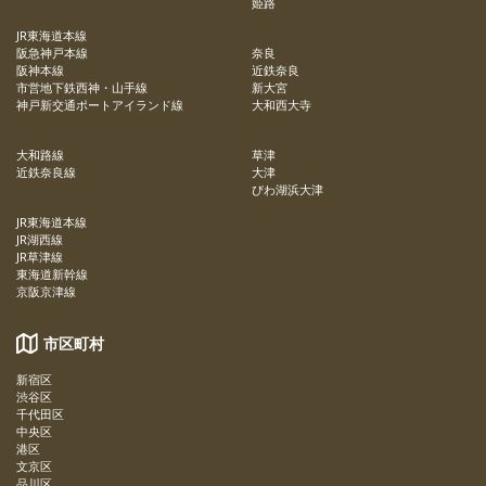
姫路
JR東海道本線
阪急神戸本線
奈良
阪神本線
近鉄奈良
市営地下鉄西神・山手線
新大宮
神戸新交通ポートアイランド線
大和西大寺
大和路線
草津
近鉄奈良線
大津
びわ湖浜大津
JR東海道本線
JR湖西線
JR草津線
東海道新幹線
京阪京津線
市区町村
新宿区
渋谷区
千代田区
中央区
港区
文京区
品川区