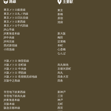
路線
主要駅
東京メトロ銀座線
東京
東京メトロ丸ノ内線
新橋
東京メトロ日比谷線
原宿
東京メトロ東西線
池袋
東京メトロ千代田線
JR山手線
JR東海道本線
新大阪
JR中央線
梅田
JR埼京線
淀屋橋
西武新宿線
本町
小田急線
心斎橋
なんば
大阪メトロ 御堂筋線
大阪メトロ 谷町線
烏丸御池
大阪メトロ 中央線
京都河原町
大阪メトロ 堺筋線
烏丸
大阪メトロ 長堀鶴見緑地線
四条大宮
京阪中之島線
四条
市営地下鉄東西線
新神戸
市営地下鉄烏丸線
三宮
JR東海道本線
神戸
京阪本線
元町
阪急京都本線
西宮