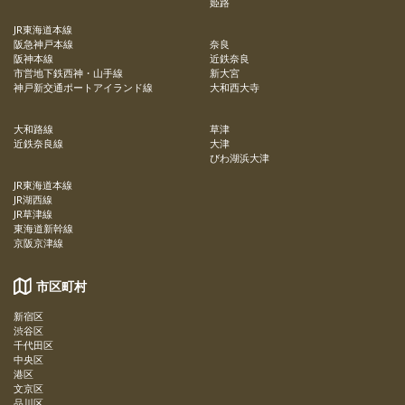
姫路
JR東海道本線
阪急神戸本線
奈良
阪神本線
近鉄奈良
市営地下鉄西神・山手線
新大宮
神戸新交通ポートアイランド線
大和西大寺
大和路線
草津
近鉄奈良線
大津
びわ湖浜大津
JR東海道本線
JR湖西線
JR草津線
東海道新幹線
京阪京津線
市区町村
新宿区
渋谷区
千代田区
中央区
港区
文京区
品川区