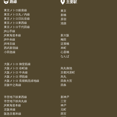
路線
主要駅
東京メトロ銀座線
東京
東京メトロ丸ノ内線
新橋
東京メトロ日比谷線
原宿
東京メトロ東西線
池袋
東京メトロ千代田線
JR山手線
JR東海道本線
新大阪
JR中央線
梅田
JR埼京線
淀屋橋
西武新宿線
本町
小田急線
心斎橋
なんば
大阪メトロ 御堂筋線
大阪メトロ 谷町線
烏丸御池
大阪メトロ 中央線
京都河原町
大阪メトロ 堺筋線
烏丸
大阪メトロ 長堀鶴見緑地線
四条大宮
京阪中之島線
四条
市営地下鉄東西線
新神戸
市営地下鉄烏丸線
三宮
JR東海道本線
神戸
京阪本線
元町
阪急京都本線
西宮