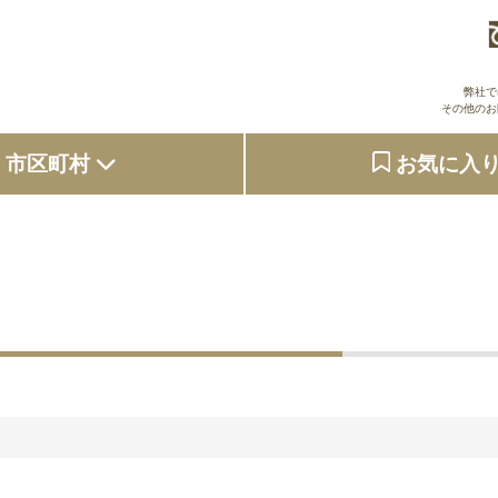
弊社で
その他のお
市区町村
お気に入
大阪府
東京都
京都府
兵庫県
奈良県