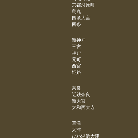
京都河原町
烏丸
四条大宮
四条
新神戸
三宮
神戸
元町
西宮
姫路
奈良
近鉄奈良
新大宮
大和西大寺
草津
大津
びわ湖浜大津