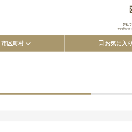
弊社で
その他のお
市区町村
お気に入
大阪府
東京都
京都府
兵庫県
奈良県