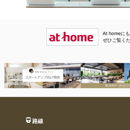
At hom
ぜひご覧く
路線