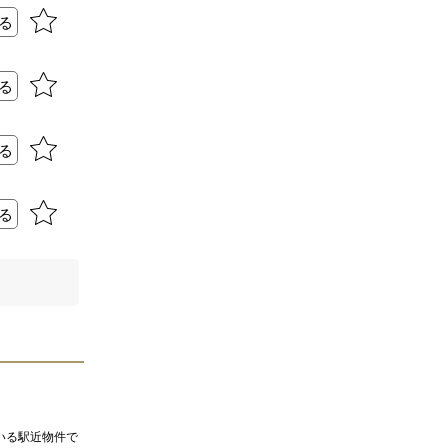
る
る
る
る
いる駅近物件で