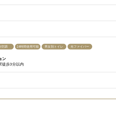
別空調
24時間使用可能
男女別トイレ
光ファイバー
ョン
駅徒歩3分以内