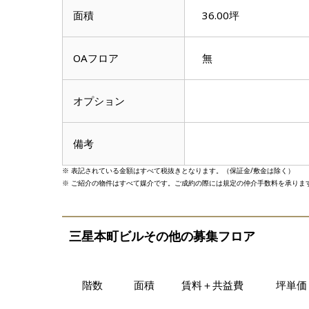
面積
36.00坪
OAフロア
無
オプション
備考
※ 表記されている金額はすべて税抜きとなります。（保証金/敷金は除く）
※ ご紹介の物件はすべて媒介です。ご成約の際には規定の仲介手数料を承りま
三星本町ビルその他の募集フロア
階数
面積
賃料＋共益費
坪単価