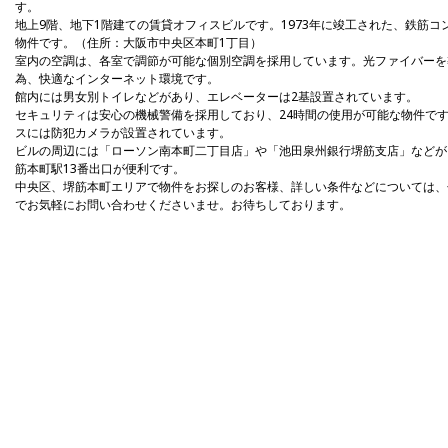
す。
地上9階、地下1階建ての賃貸オフィスビルです。1973年に竣工された、鉄筋コ
物件です。（住所：大阪市中央区本町1丁目）
室内の空調は、各室で調節が可能な個別空調を採用しています。光ファイバーを
為、快適なインターネット環境です。
館内には男女別トイレなどがあり、エレベーターは2基設置されています。
セキュリティは安心の機械警備を採用しており、24時間の使用が可能な物件で
スには防犯カメラが設置されています。
ビルの周辺には「ローソン南本町二丁目店」や「池田泉州銀行堺筋支店」などが
筋本町駅13番出口が便利です。
中央区、堺筋本町エリアで物件をお探しのお客様、詳しい条件などについては、
でお気軽にお問い合わせくださいませ。お待ちしております。