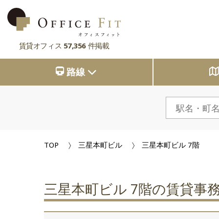
賃貸オフィス
57,356
件掲載
路線
路線
大阪府
主要駅
大阪府
東京都
大阪府
市区町村
京都府
東京都
大阪府
お気に入り
東京都
兵庫県
京都府
東京都
閲覧履歴
TOP
三星本町ビル
三星本町ビル 7階
京都府
奈良県
兵庫県
京都府
滋賀県
兵庫県
奈良県
兵庫県
三星本町ビル 7階の賃貸事
滋賀県
奈良県
奈良県