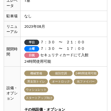
エレベ
1基
ータ
駐車場
なし
リニュ
2023年08月
ーアル
７：３０ 〜 ２１：００
平日
７：３０ 〜 １７：００
開閉時
土曜
間
セキュリティカードにて入館
日祝
24時間使用可能
機械警備
個別空調
24時間使用可能
男女別トイレ
オートロック
光ファイバー
設備・
ウォシュレット
オプシ
ョン
スタートアップ向け
その他設備・オプション