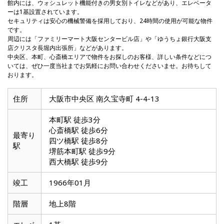
館内には、ウォシュレット機能付きの男女別トイレなどがあり、エレベータ
ーは1基設置されています。
セキュリティは安心の機械警備を採用しており、24時間の使用が可能な物件
です。
周辺には「ファミリーマート大阪センタービル店」や「ゆうちょ銀行大阪支
店クリスタ長堀内出張所」などがあります。
中央区、本町、心斎橋エリアで物件をお探しのお客様、詳しい条件などにつ
いては、ぜひ一度当社までお気軽にお問い合わせくださいませ。お待ちして
おります。
住所
大阪市中央区 南久宝寺町 4-4-13
本町駅 徒歩3分
心斎橋駅 徒歩6分
最寄り
四ツ橋駅 徒歩8分
駅
堺筋本町駅 徒歩9分
西大橋駅 徒歩9分
竣工
1966年01月
階層
地上8階