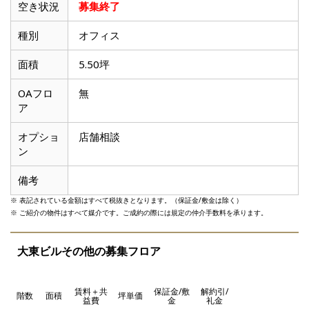
滋賀県
空き状況
募集終了
種別
オフィス
面積
5.50坪
OAフロ
無
ア
オプショ
店舗相談
ン
備考
※ 表記されている金額はすべて税抜きとなります。（保証金/敷金は除く）
※ ご紹介の物件はすべて媒介です。ご成約の際には規定の仲介手数料を承ります。
大東ビルその他の募集フロア
賃料＋共
保証金/敷
解約引/
階数
面積
坪単価
益費
金
礼金