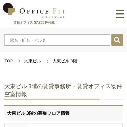
賃貸オフィス
57,355
件掲載
路線
大阪府
主要駅
東京都
大阪府
市区町村
TOP
大東ビル
大東ビル 3階
京都府
東京都
大阪府
お気に入り
兵庫県
京都府
東京都
閲覧履歴
大東ビル 3階の賃貸事務所・賃貸オフィス物件
奈良県
兵庫県
京都府
空室情報
滋賀県
奈良県
兵庫県
大東ビル 3階の募集フロア情報
滋賀県
奈良県