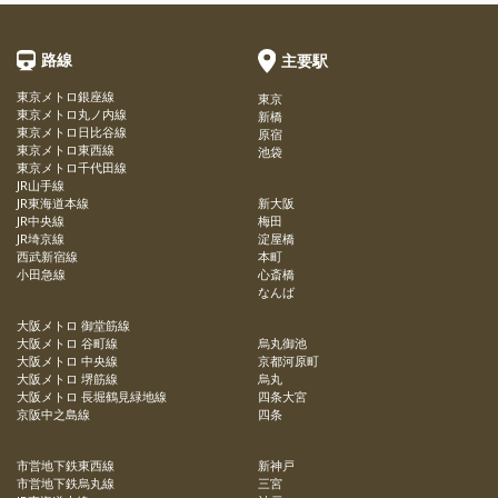
路線
主要駅
東京メトロ銀座線
東京
東京メトロ丸ノ内線
新橋
東京メトロ日比谷線
原宿
東京メトロ東西線
池袋
東京メトロ千代田線
JR山手線
JR東海道本線
新大阪
JR中央線
梅田
JR埼京線
淀屋橋
西武新宿線
本町
小田急線
心斎橋
なんば
大阪メトロ 御堂筋線
大阪メトロ 谷町線
烏丸御池
大阪メトロ 中央線
京都河原町
大阪メトロ 堺筋線
烏丸
大阪メトロ 長堀鶴見緑地線
四条大宮
京阪中之島線
四条
市営地下鉄東西線
新神戸
市営地下鉄烏丸線
三宮