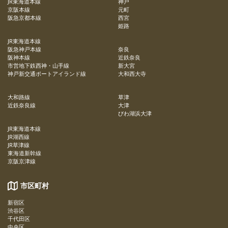
JR東海道本線
神戸
京阪本線
元町
阪急京都本線
西宮
姫路
JR東海道本線
阪急神戸本線
奈良
阪神本線
近鉄奈良
市営地下鉄西神・山手線
新大宮
神戸新交通ポートアイランド線
大和西大寺
大和路線
草津
近鉄奈良線
大津
びわ湖浜大津
JR東海道本線
JR湖西線
JR草津線
東海道新幹線
京阪京津線
市区町村
新宿区
渋谷区
千代田区
中央区