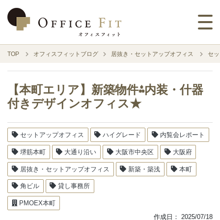
TOP
オフィスフィットブログ
居抜き・セットアップオフィス
セッ
【本町エリア】新築物件⁂内装・什器
付きデザインオフィス★
セットアップオフィス
ハイグレード
内覧会レポート
堺筋本町
大通り沿い
大阪市中央区
大阪府
居抜き・セットアップオフィス
新築・築浅
本町
角ビル
貸し事務所
PMOEX本町
作成日：
2025/07/18