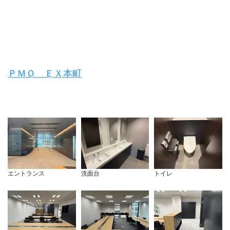
ＰＭＯ ＥＸ本町
エントランス
洗面台
トイレ