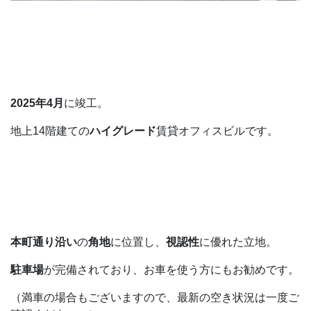
2025年4月
に竣工。
地上14階建ての
ハイグレード
賃貸オフィスビルです。
本町通り沿い
の
角地
に位置し、
視認性
に優れた立地。
駐車場
が完備されており、お車を使う方にもお勧めです。
（満車の場合もございますので、最新の空き状況は一度ご