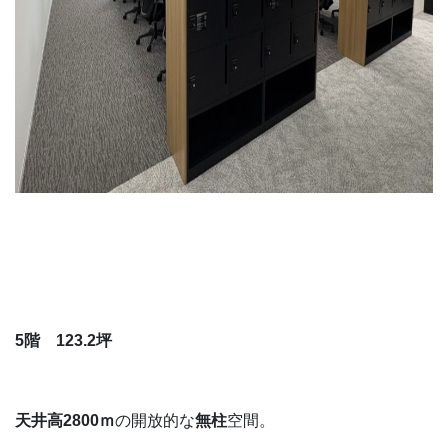
5階 123.2
坪
天井高2800ｍ
の開放的な
無柱
空間。