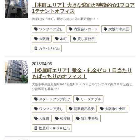
【本町エリア】大きな窓面が特徴的☆1フロア
1テナントオフィス
御堂筋線『本町』駅から徒歩2分の駅近物件！！
ワンフロア貸し
内覧会レポート
大阪市中央区
大阪府
本町
貸し事務所
カラバサビル
2018/04/06
【松屋町エリア】敷金・礼金ゼロ！日当たり
もばっちりのオフィス！
大阪市中央区松屋町6-14松屋町ＫＫＧＫビルワンフロア約２８坪区画と、
分割区画も募集中！
スタートアップ向け
リーズナブル
ワンフロア貸し
初期費用格安
大阪市中央区
大阪府
松屋町
貸し事務所
松屋町ＫＫＧＫビル