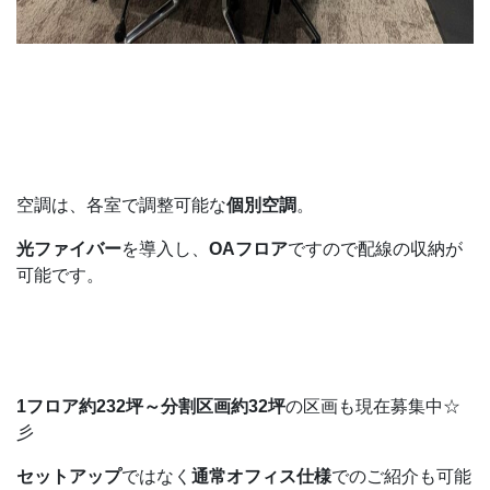
空調は、各室で調整可能な
個別空調
。
光ファイバー
を導入し、
OAフロア
ですので配線の収納が
可能です。
1フロア約232坪～分割区画約32坪
の区画も現在募集中☆
彡
セットアップ
ではなく
通常オフィス仕様
でのご紹介も可能