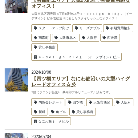
【南森町エリア】人気の北区！初期費用格安
オフィス！
大阪市北区西天満 4丁目6番地14号ｅ－ｄｅｓｉｇｎ ｂｌｄｇ．（イー
デザイン）ビル老松通りに面したスタイリッシュなオフィス！
スタートアップ向け
リーズナブル
初期費用格安
南森町
大阪市北区
大阪府
西天満
貸し事務所
ｅ－ｄｅｓｉｇｎ ｂｌｄｇ．（イーデザイン）ビル
2024/10/08
【四ツ橋エリア】なにわ筋沿いの大型ハイグ
レードオフィス☆彡
3階にラウンジ新設⁂ 共用部フルリニューアル済みです。
内覧会レポート
四ツ橋
大阪市西区
大阪府
新町
角ビル
貸し事務所
なにわ筋ＳＩＡビル
2023/07/04