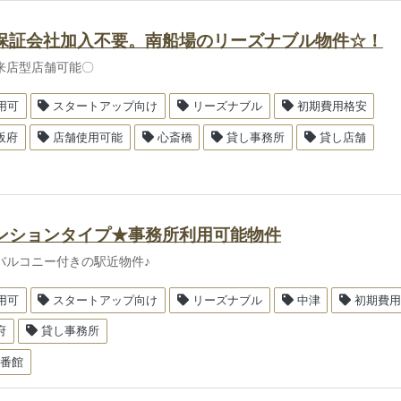
保証会社加入不要。南船場のリーズナブル物件☆！
来店型店舗可能〇
用可
スタートアップ向け
リーズナブル
初期費用格安
阪府
店舗使用可能
心斎橋
貸し事務所
貸し店舗
ンションタイプ★事務所利用可能物件
バルコニー付きの駅近物件♪
用可
スタートアップ向け
リーズナブル
中津
初期費
府
貸し事務所
5番館