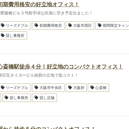
初期費用格安の好立地オフィス！
-13肥後橋ビル３号館手頃な区画に空き予定出ました！
リーズナブル
初期費用格安
大阪市西区
期間限定キャ
貸し事務所
心斎橋駅徒歩４分！好立地のコンパクトオフィス！
-28日宝タイヨービル抜群の立地で低コスト！
リーズナブル
大阪市中央区
大阪府
心斎橋
貸し事務所
貸し店舗