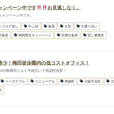
ャンペーン中です
お見逃しなく。
キャンペーン中です。
ンフロア貸し
中ふ頭
南港
大型
大通り沿い
大阪府
期間限定キャンペーン
空調付倉庫
貸し事務所
希少！梅田徒歩圏内の低コストオフィス！
1AXIS東梅田ビル１号線沿いで視認性抜群！
リーズナブル
リニューアル
南森町
大阪市北区
大
所