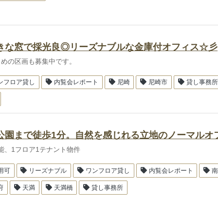
きな窓で採光良◎リーズナブルな金庫付オフィス☆彡
さめの区画も募集中です。
ンフロア貸し
内覧会レポート
尼崎
尼崎市
貸し事務所
公園まで徒歩1分。自然を感じれる立地のノーマルオ
能、1フロア1テナント物件
用可
リーズナブル
ワンフロア貸し
内覧会レポート
府
天満
天満橋
貸し事務所