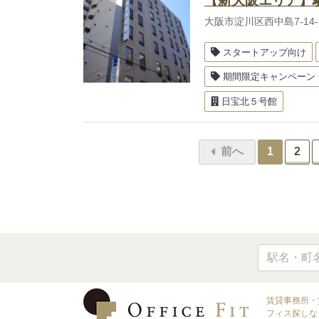
【新大阪エリア】
大阪市淀川区西中島7-1
スタートアップ向け
期間限定キャンペーン
日宝北５号館
前へ
1
2
賃貸事務所・
フィス探しなら