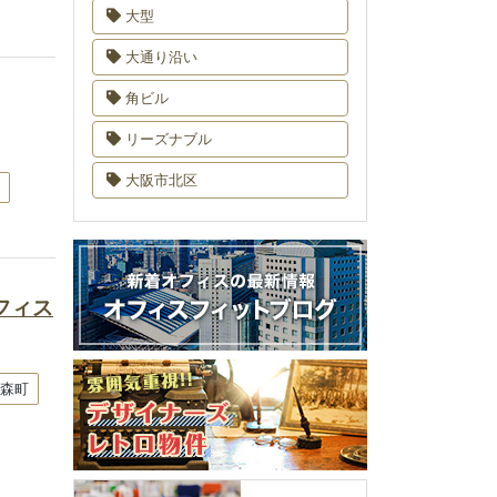
大型
大通り沿い
角ビル
リーズナブル
大阪市北区
フィス
南森町