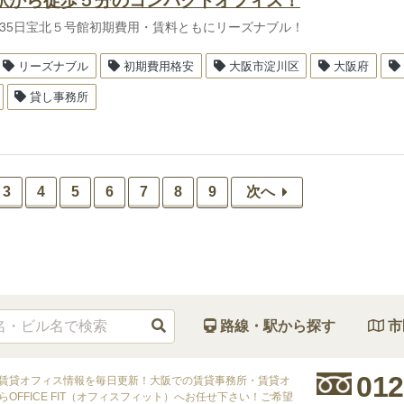
駅から徒歩５分のコンパクトオフィス！
4-35日宝北５号館初期費用・賃料ともにリーズナブル！
リーズナブル
初期費用格安
大阪市淀川区
大阪府
貸し事務所
3
4
5
6
7
8
9
次へ
路線・駅から探す
市
012
賃貸オフィス情報を毎日更新！大阪での賃貸事務所・賃貸オ
OFFICE FIT（オフィスフィット）へお任せ下さい！ご希望