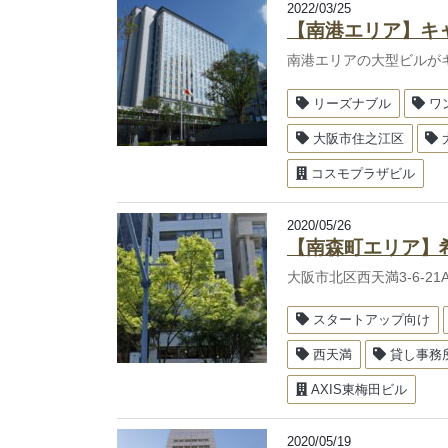
2022/03/25
【南港エリア】キ
南港エリアの大型ビルが
リーズナブル
ワ
大阪市住之江区
コスモプラザビル
2020/05/26
【南森町エリア】
大阪市北区西天満3-6-2
スタートアップ向け
西天満
貸し事務
AXIS東梅田ビル
2020/05/19