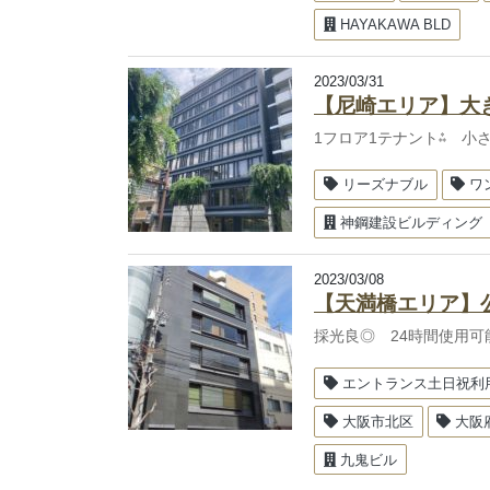
HAYAKAWA BLD
2023/03/31
【尼崎エリア】大
1フロア1テナント⁂ 小
リーズナブル
ワ
神鋼建設ビルディング
2023/03/08
【天満橋エリア】
採光良◎ 24時間使用可
エントランス土日祝利
大阪市北区
大阪
九鬼ビル