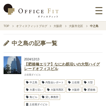
TOP
オフィスフィットブログ
大阪府
大阪市北区
中之島
中之島の記事一覧
2024/12/13
【肥後橋エリア】なにわ筋沿いの大型ハイグ
レードオフィスビル
土佐堀ダイビル
中之島
内覧会レポート
土佐堀
大型
大通り沿い
大阪市西区
大阪府
肥後橋
角ビル
貸し事務所
土佐堀ダイビル