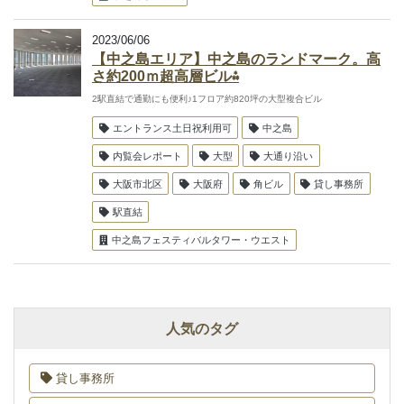
2023/06/06
【中之島エリア】中之島のランドマーク。高
さ約200ｍ超高層ビル⁂
2駅直結で通勤にも便利♪1フロア約820坪の大型複合ビル
エントランス土日祝利用可
中之島
内覧会レポート
大型
大通り沿い
大阪市北区
大阪府
角ビル
貸し事務所
駅直結
中之島フェスティバルタワー・ウエスト
人気のタグ
貸し事務所