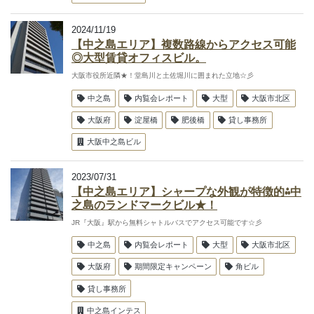
2024/11/19
【中之島エリア】複数路線からアクセス可能
◎大型賃貸オフィスビル。
大阪市役所近隣★！堂島川と土佐堀川に囲まれた立地☆彡
中之島
内覧会レポート
大型
大阪市北区
大阪府
淀屋橋
肥後橋
貸し事務所
大阪中之島ビル
2023/07/31
【中之島エリア】シャープな外観が特徴的⁂中
之島のランドマークビル★！
JR『大阪』駅から無料シャトルバスでアクセス可能です☆彡
中之島
内覧会レポート
大型
大阪市北区
大阪府
期間限定キャンペーン
角ビル
貸し事務所
中之島インテス