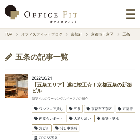
TOP
オフィスフィットブログ
京都府
京都市下京区
五条
五条の記事一覧
2022/10/24
【五条エリア】遂に竣工☆！京都五条の新築
ビル
新築ビルのワーキングスペースのご紹介
ワンフロア貸し
五条
京都市下京区
京都府
内覧会レポート
大通り沿い
新築・築浅
角ビル
貸し事務所
CROSS五条