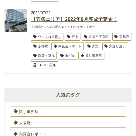
2022/07/22
【五条エリア】2022年9月完成予定★！
京都駅からも徒歩圏内★1フロア1テナント物件
ワンフロア貸し
五条
京都市下京区
京都府
京都駅
内覧会レポート
大型
大通り沿い
新築・築浅
角ビル
貸し事務所
CROSS五条
人気のタグ
貸し事務所
大阪府
内覧会レポート