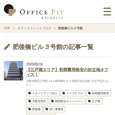
TOP
オフィスフィットブログ
肥後橋ビル３号館
肥後橋ビル３号館の記事一覧
2020/05/19
【江戸堀エリア】初期費用格安の好立地オフ
ィス！
大阪市西区江戸堀1-23-13肥後橋ビル３号館手頃な区画に空き予定出まし
た！
スタートアップ向け
リーズナブル
初期費用格安
大阪市西区
期間限定キャンペーン
江戸堀
肥後橋
貸し事務所