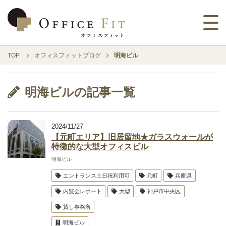
TOP
オフィスフィットブログ
明海ビル
明海ビルの記事一覧
2024/11/27
【元町エリア】旧居留地★ガラスウォールが
特徴的な大型オフィスビル
明海ビル
エントランス土日祝利用可
元町
兵庫県
内覧会レポート
大型
神戸市中央区
貸し事務所
明海ビル