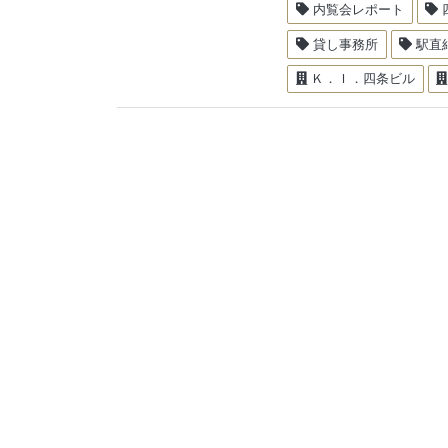
内覧会レポート
貸し事務所
駅直
Ｋ．Ｉ．四条ビル