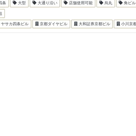
四条
大型
大通り沿い
店舗使用可能
烏丸
角ビル
結
ヤサカ四条ビル
京都ダイヤビル
大和証券京都ビル
小川京