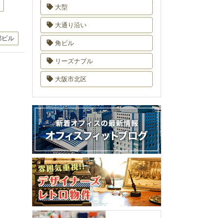
大型
大通り沿い
都ビル
角ビル
リーズナブル
大阪市北区