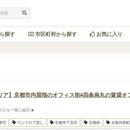
ら探す
市区町村から探す
お気に入り
リア】京都市内屈指のオフィス街⁂四条烏丸の賃貸オ
スビル一挙に紹介★
用可
ワンフロア貸し
京都市下京区
京都府
京都河原