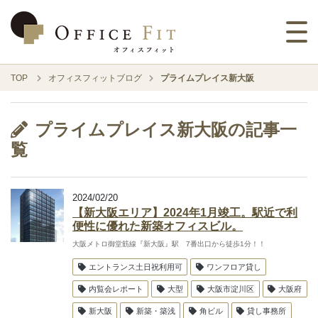
TOP
オフィスフィットブログ
プライムプレイス新大阪
プライムプレイス新大阪の記事一
覧
2024/02/20
【新大阪エリア】2024年1月竣工。駅近で利
便性に優れた新築オフィスビル。
大阪メトロ御堂筋線『新大阪』駅 7番出口から徒歩1分！！
エントランス土日祝利用可
ワンフロア貸し
内覧会レポート
大型
大阪市淀川区
大阪府
新大阪
新築・築浅
角ビル
貸し事務所