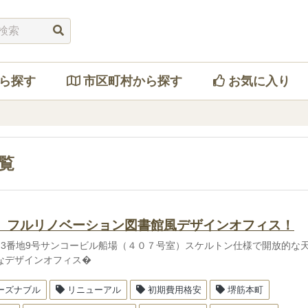
ら探す
市区町村から探す
お気に入り
覧
】フルリノベーション図書館風デザインオフィス！
目3番地9号サンコービル船場（４０７号室）スケルトン仕様で開放的な
なデザインオフィス�
ーズナブル
リニューアル
初期費用格安
堺筋本町