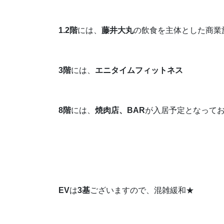
1.2階
には、
藤井大丸
の飲食を主体とした商業
3階
には、
エニタイムフィットネス
8階
には、
焼肉店、BAR
が入居予定となって
EV
は
3基
ございますので、混雑緩和★