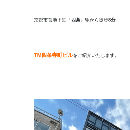
京都市営地下鉄『
四条
』駅から徒歩
8分
TM四条寺町ビル
をご紹介いたします。