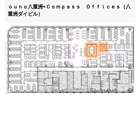
滋賀県
ｏｕｎｏ八重洲×Ｃｏｍｐａｓｓ Ｏｆｆｉｃｅｓ（八
重洲ダイビル）