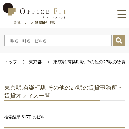
賃貸オフィス
57,356
件掲載
路線
大阪府
主要駅
東京都
大阪府
市区町村
トップ
東京都
東京駅,有楽町駅 その他の27駅の賃
京都府
東京都
大阪府
お気に入り
兵庫県
京都府
東京都
閲覧履歴
東京駅,有楽町駅 その他の27駅の賃貸事務所・
奈良県
兵庫県
京都府
賃貸オフィス一覧
滋賀県
奈良県
兵庫県
検索結果 617件のビル
滋賀県
奈良県