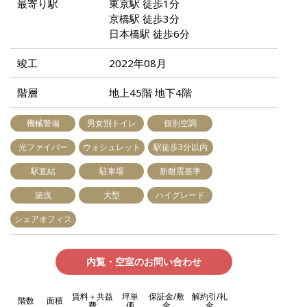
最寄り駅
東京駅 徒歩1分
京橋駅 徒歩3分
日本橋駅 徒歩6分
竣工
2022年08月
階層
地上45階 地下4階
機械警備
男女別トイレ
個別空調
光ファイバー
ウォシュレット
駅徒歩3分以内
駅直結
駐車場
新耐震基準
築浅
大型
ハイグレード
シェアオフィス
内覧・空室のお問い合わせ
賃料＋共益
坪単
保証金/敷
解約引/礼
階数
面積
費
価
金
金