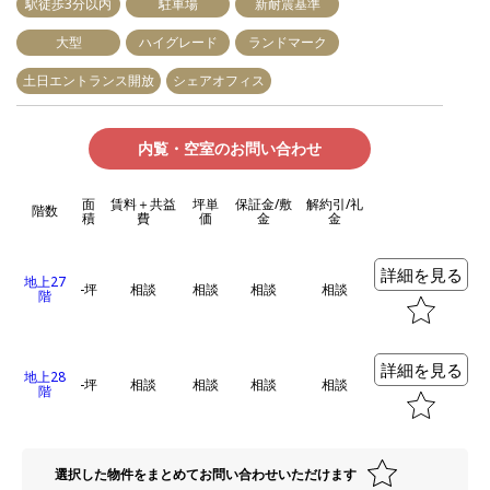
駅徒歩3分以内
駐車場
新耐震基準
大型
ハイグレード
ランドマーク
土日エントランス開放
シェアオフィス
内覧・空室のお問い合わせ
面
賃料＋共益
坪単
保証金/敷
解約引/礼
階数
積
費
価
金
金
詳細を見る
地上27
-坪
相談
相談
相談
相談
階
詳細を見る
地上28
-坪
相談
相談
相談
相談
階
選択した物件をまとめてお問い合わせいただけます