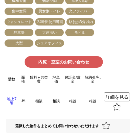
機械警備
個別空調
管理人常駐
集中空調
男女別トイレ
光ファイバー
ウォシュレット
24時間使用可能
駅徒歩3分以内
駐車場
大通沿い
角ビル
大型
シェアオフィス
内覧・空室のお問い合わせ
面
賃料＋共益
坪単
保証金/敷
解約引/礼
階数
積
費
価
金
金
詳細を見る
地上7
-坪
相談
相談
相談
相談
階
選択した物件をまとめてお問い合わせいただけます