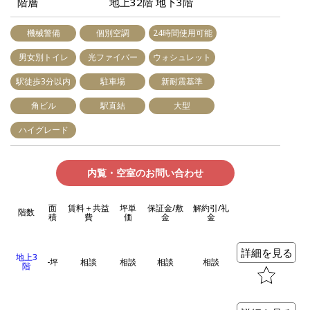
階層
地上32階 地下3階
機械警備
個別空調
24時間使用可能
男女別トイレ
光ファイバー
ウォシュレット
駅徒歩3分以内
駐車場
新耐震基準
角ビル
駅直結
大型
ハイグレード
内覧・空室のお問い合わせ
面
賃料＋共益
坪単
保証金/敷
解約引/礼
階数
積
費
価
金
金
詳細を見る
地上3
-坪
相談
相談
相談
相談
階