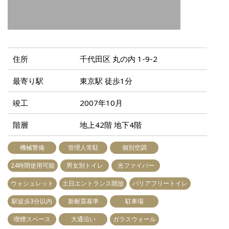
住所
千代田区 丸の内 1-9-2
最寄り駅
東京駅 徒歩1分
竣工
2007年10月
階層
地上42階 地下4階
機械警備
管理人常駐
個別空調
24時間使用可能
男女別トイレ
光ファイバー
ウォシュレット
土日エントランス開放
バリアフリートイレ
駅徒歩3分以内
新耐震基準
駐車場
喫煙スペース
大通沿い
ガラスウォール