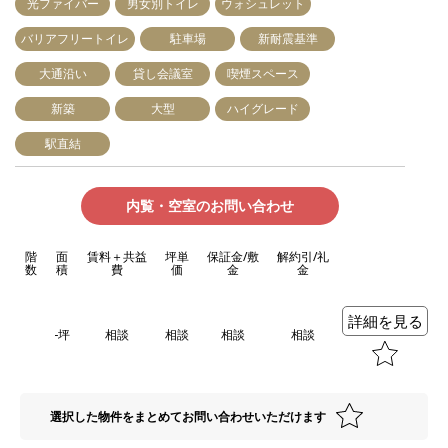
光ファイバー
男女別トイレ
ウォシュレット
バリアフリートイレ
駐車場
新耐震基準
大通沿い
貸し会議室
喫煙スペース
新築
大型
ハイグレード
駅直結
内覧・空室のお問い合わせ
階
面
賃料＋共益
坪単
保証金/敷
解約引/礼
数
積
費
価
金
金
詳細を見る
-坪
相談
相談
相談
相談
選択した物件をまとめてお問い合わせいただけます