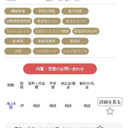
機械警備
管理人常駐
集中空調
24時間使用可能
男女別トイレ
光ファイバー
ウォシュレット
土日エントランス開放
駅徒歩3分以内
駐車場
新耐震基準
駅直結
大型
ハイグレード
シェアオフィス
内覧・空室のお問い合わせ
面
賃料＋共益
坪単
保証金/敷
解約引/礼
階数
積
費
価
金
金
詳細を見る
地上8
-坪
相談
相談
相談
相談
階