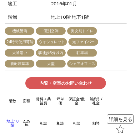
竣工
2016年01月
階層
地上10階 地下1階
機械警備
個別空調
男女別トイレ
24時間使用可能
ウォシュレット
光ファイバー
大通沿い
駅徒歩3分以内
駐車場
新耐震基準
大型
シェアオフィス
内覧・空室のお問い合わせ
賃料＋共
坪単
保証金/敷
解約引/
階数
面積
益費
価
金
礼金
詳細を見る
地上10
2.29
相談
相談
相談
相談
階
坪