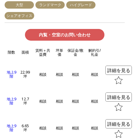
大型
ランドマーク
ハイグレード
シェアオフィス
内覧・空室のお問い合わせ
賃料＋共
坪単
保証金/敷
解約引/
階数
面積
益費
価
金
礼金
詳細を見る
地上9
22.99
相談
相談
相談
相談
階
坪
詳細を見る
地上9
12.7
相談
相談
相談
相談
階
坪
詳細を見る
地上9
6.65
相談
相談
相談
相談
階
坪