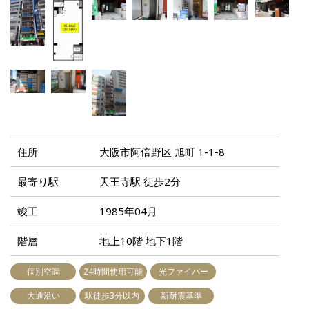
住所
大阪市阿倍野区 旭町 1-1-8
最寄り駅
天王寺駅 徒歩2分
竣工
1985年04月
階層
地上10階 地下1階
個別空調
24時間使用可能
光ファイバー
大通沿い
駅徒歩3分以内
新耐震基準