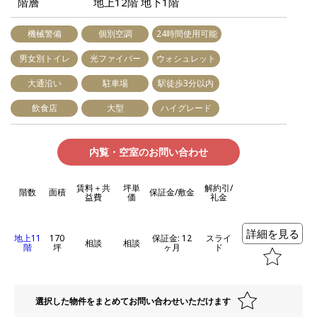
階層
地上12階 地下1階
機械警備
個別空調
24時間使用可能
男女別トイレ
光ファイバー
ウォシュレット
大通沿い
駐車場
駅徒歩3分以内
飲食店
大型
ハイグレード
内覧・空室のお問い合わせ
賃料＋共
坪単
解約引/
階数
面積
保証金/敷金
益費
価
礼金
詳細を見る
地上11
170
保証金: 12
スライ
相談
相談
階
坪
ヶ月
ド
選択した物件をまとめてお問い合わせいただけます