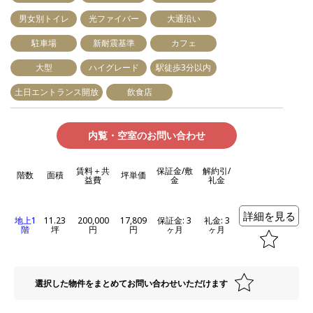
男女別トイレ
光ファイバー
大通沿い
駐車場
新耐震基準
カフェ
大型
ハイグレード
駅徒歩3分以内
土日エントランス開放
飲食店
内覧・空室のお問い合わせ
賃料＋共
保証金/敷
解約引/
階数
面積
坪単価
益費
金
礼金
詳細を見る
地上1
11.23
200,000
17,809
保証金: 3
礼金: 3
階
坪
円
円
ヶ月
ヶ月
選択した物件をまとめてお問い合わせいただけます