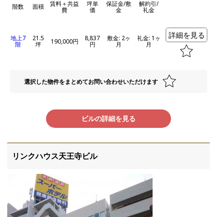
賃料＋共益
坪単
保証金/敷
解約引/
階数
面積
費
価
金
礼金
詳細を見る
地上7
21.5
8,837
敷金: 2ヶ
礼金: 1ヶ
190,000円
階
坪
円
月
月
選択した物件をまとめてお問い合わせいただけます
ビルの詳細を見る
リンクハウス天王寺ビル