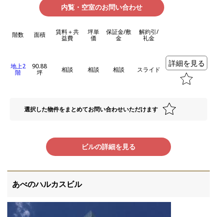
内覧・空室のお問い合わせ
賃料＋共
坪単
保証金/敷
解約引/
階数
面積
益費
価
金
礼金
詳細を見る
地上2
90.88
相談
相談
相談
スライド
階
坪
選択した物件をまとめてお問い合わせいただけます
ビルの詳細を見る
あべのハルカスビル