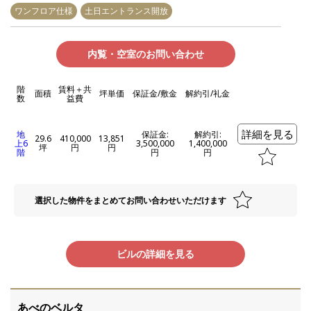
ワンフロア仕様
土日エントランス開放
内覧・空室のお問い合わせ
階
賃料＋共
面積
坪単価
保証金/敷金
解約引/礼金
数
益費
詳細を見る
地
保証金:
解約引:
29.6
410,000
13,851
上6
3,500,000
1,400,000
坪
円
円
階
円
円
選択した物件をまとめてお問い合わせいただけます
ビルの詳細を見る
あべのベルタ