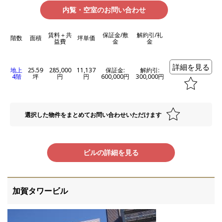
内覧・空室のお問い合わせ
賃料＋共
保証金/敷
解約引/礼
階数
面積
坪単価
益費
金
金
詳細を見る
地上
25.59
285,000
11,137
保証金:
解約引:
4階
坪
円
円
600,000円
300,000円
選択した物件をまとめてお問い合わせいただけます
ビルの詳細を見る
加賀タワービル