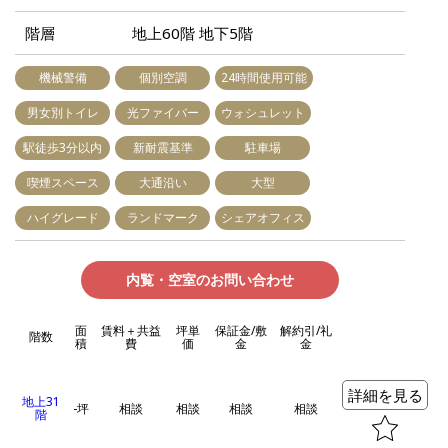
階層
地上60階 地下5階
機械警備
個別空調
24時間使用可能
男女別トイレ
光ファイバー
ウォシュレット
駅徒歩3分以内
新耐震基準
駐車場
喫煙スペース
大通沿い
大型
ハイグレード
ランドマーク
シェアオフィス
内覧・空室のお問い合わせ
面
賃料＋共益
坪単
保証金/敷
解約引/礼
階数
積
費
価
金
金
詳細を見る
地上31
-坪
相談
相談
相談
相談
階