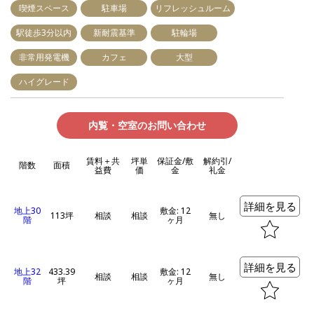
喫煙スペース
駐車場
リフレッシュルーム
駅徒歩3分以内
新耐震基準
駐輪場
非常用発電機
カフェ
大型
ハイグレード
内覧・空室のお問い合わせ
賃料＋共
坪単
保証金/敷
解約引/
階数
面積
益費
価
金
礼金
詳細を見る
地上30
敷金: 12
113坪
相談
相談
無し
階
ヶ月
詳細を見る
地上32
433.39
敷金: 12
相談
相談
無し
階
坪
ヶ月