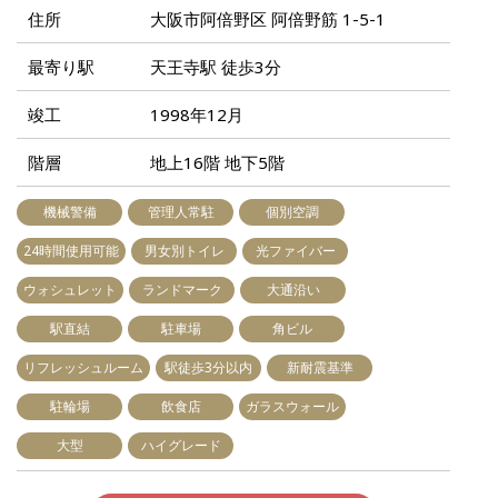
住所
大阪市阿倍野区 阿倍野筋 1-5-1
最寄り駅
天王寺駅 徒歩3分
竣工
1998年12月
階層
地上16階 地下5階
機械警備
管理人常駐
個別空調
24時間使用可能
男女別トイレ
光ファイバー
ウォシュレット
ランドマーク
大通沿い
駅直結
駐車場
角ビル
リフレッシュルーム
駅徒歩3分以内
新耐震基準
駐輪場
飲食店
ガラスウォール
大型
ハイグレード