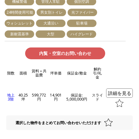
機械警備
管理人常駐
個別空調
24時間使用可能
男女別トイレ
光ファイバー
ウォシュレット
大通沿い
駐車場
新耐震基準
大型
ハイグレード
内覧・空室のお問い合わせ
解約
賃料＋共
階数
面積
坪単価
保証金/敷金
引/礼
益費
金
詳細を見る
地上
40.25
599,772
14,901
保証金:
スライ
3階
坪
円
円
5,000,000円
ド
選択した物件をまとめてお問い合わせいただけます