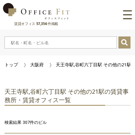
賃貸オフィス
57,356
件掲載
路線
大阪府
主要駅
東京都
大阪府
市区町村
トップ
大阪府
天王寺駅,谷町六丁目駅 その他の21
京都府
東京都
大阪府
お気に入り
兵庫県
京都府
東京都
閲覧履歴
天王寺駅,谷町六丁目駅 その他の21駅の賃貸事
奈良県
兵庫県
京都府
務所・賃貸オフィス一覧
滋賀県
奈良県
兵庫県
検索結果 307件のビル
滋賀県
奈良県