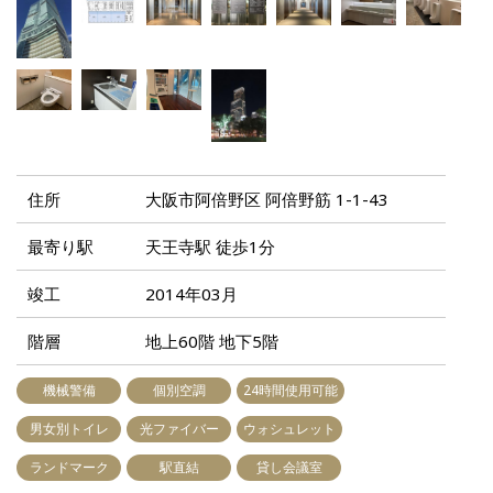
住所
大阪市阿倍野区 阿倍野筋 1-1-43
最寄り駅
天王寺駅 徒歩1分
竣工
2014年03月
階層
地上60階 地下5階
機械警備
個別空調
24時間使用可能
男女別トイレ
光ファイバー
ウォシュレット
ランドマーク
駅直結
貸し会議室