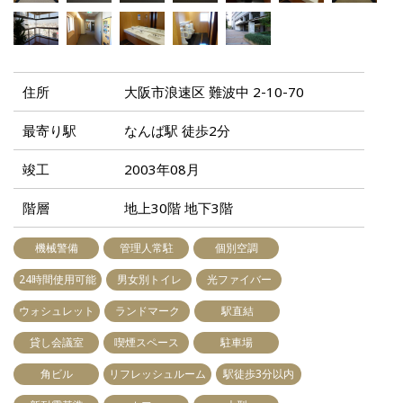
住所
大阪市浪速区 難波中 2-10-70
最寄り駅
なんば駅 徒歩2分
竣工
2003年08月
階層
地上30階 地下3階
機械警備
管理人常駐
個別空調
24時間使用可能
男女別トイレ
光ファイバー
ウォシュレット
ランドマーク
駅直結
貸し会議室
喫煙スペース
駐車場
角ビル
リフレッシュルーム
駅徒歩3分以内