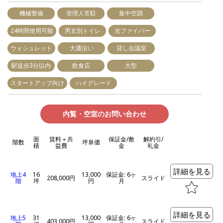
機械警備
管理人常駐
集中空調
24時間使用可能
男女別トイレ
光ファイバー
ウォシュレット
大通沿い
貸し会議室
駅徒歩3分以内
飲食店
大型
スタートアップ向け
ハイグレード
内覧・空室のお問い合わせ
面
賃料＋共
保証金/敷
解約引/
階数
坪単価
積
益費
金
礼金
詳細を見る
地上4
16
13,000
保証金: 6ヶ
208,000円
スライド
階
坪
円
月
詳細を見る
地上5
31
13,000
保証金: 6ヶ
403,000円
スライド