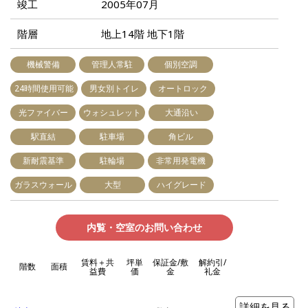
竣工
2005年07月
階層
地上14階 地下1階
機械警備
管理人常駐
個別空調
24時間使用可能
男女別トイレ
オートロック
光ファイバー
ウォシュレット
大通沿い
駅直結
駐車場
角ビル
新耐震基準
駐輪場
非常用発電機
ガラスウォール
大型
ハイグレード
内覧・空室のお問い合わせ
賃料＋共
坪単
保証金/敷
解約引/
階数
面積
益費
価
金
礼金
詳細を見る