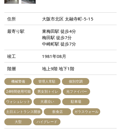
住所
大阪市北区 太融寺町-5-15
最寄り駅
東梅田駅 徒歩4分
梅田駅 徒歩7分
中崎町駅 徒歩7分
竣工
1981年08月
階層
地上9階 地下1階
機械警備
管理人常駐
個別空調
24時間使用可能
男女別トイレ
光ファイバー
ウォシュレット
大通沿い
駐車場
土日エントランス開放
飲食店
ガラスウォール
大型
ハイグレード