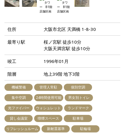
住所
大阪市北区 天満橋 1-8-30
最寄り駅
桜ノ宮駅 徒歩10分
大阪天満宮駅 徒歩10分
竣工
1996年01月
階層
地上39階 地下3階
機械警備
管理人常駐
個別空調
集中空調
24時間使用可能
男女別トイレ
光ファイバー
ウォシュレット
ランドマーク
貸し会議室
喫煙スペース
駐車場
リフレッシュルーム
新耐震基準
駐輪場