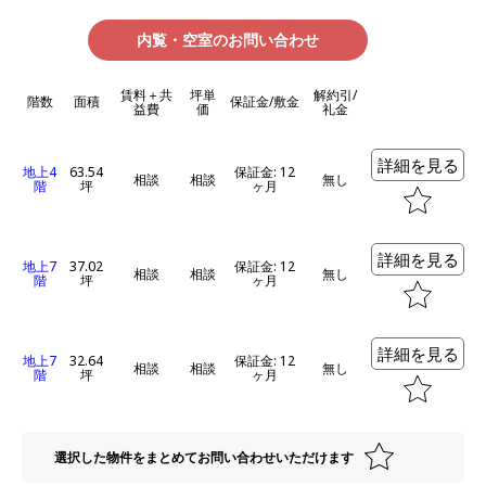
内覧・空室のお問い合わせ
賃料＋共
坪単
解約引/
階数
面積
保証金/敷金
益費
価
礼金
詳細を見る
地上4
63.54
保証金: 12
相談
相談
無し
階
坪
ヶ月
詳細を見る
地上7
37.02
保証金: 12
相談
相談
無し
階
坪
ヶ月
詳細を見る
地上7
32.64
保証金: 12
相談
相談
無し
階
坪
ヶ月
選択した物件をまとめてお問い合わせいただけます