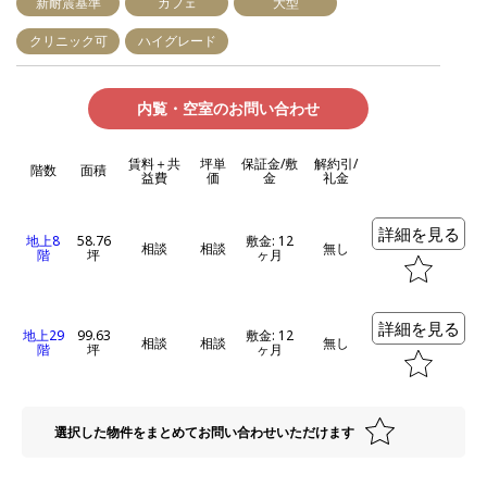
新耐震基準
カフェ
大型
クリニック可
ハイグレード
内覧・空室のお問い合わせ
賃料＋共
坪単
保証金/敷
解約引/
階数
面積
益費
価
金
礼金
詳細を見る
地上8
58.76
敷金: 12
相談
相談
無し
階
坪
ヶ月
詳細を見る
地上29
99.63
敷金: 12
相談
相談
無し
階
坪
ヶ月
選択した物件をまとめてお問い合わせいただけます