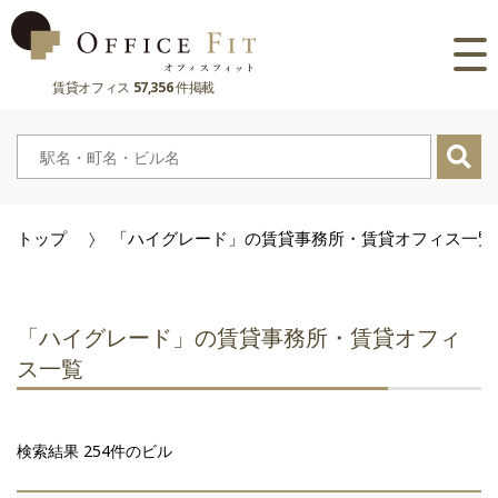
賃貸オフィス
57,356
件掲載
路線
大阪府
主要駅
東京都
大阪府
市区町村
トップ
「ハイグレード」の賃貸事務所・賃貸オフィス一覧
京都府
東京都
大阪府
お気に入り
兵庫県
京都府
東京都
閲覧履歴
「ハイグレード」の賃貸事務所・賃貸オフィ
奈良県
兵庫県
京都府
ス一覧
滋賀県
奈良県
兵庫県
検索結果 254件のビル
滋賀県
奈良県