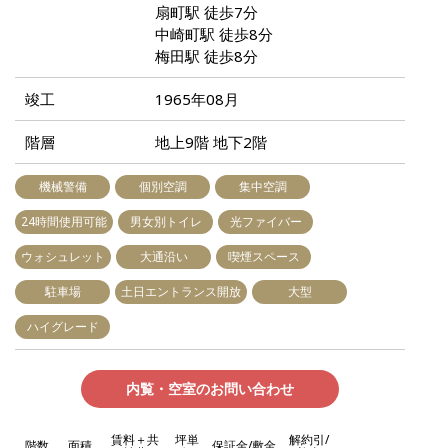
扇町駅 徒歩7分
中崎町駅 徒歩8分
梅田駅 徒歩8分
竣工
1965年08月
階層
地上9階 地下2階
機械警備
個別空調
集中空調
24時間使用可能
男女別トイレ
光ファイバー
ウォシュレット
大通沿い
喫煙スペース
駐車場
土日エントランス開放
大型
ハイグレード
内覧・空室のお問い合わせ
賃料＋共
坪単
解約引/
階数
面積
保証金/敷金