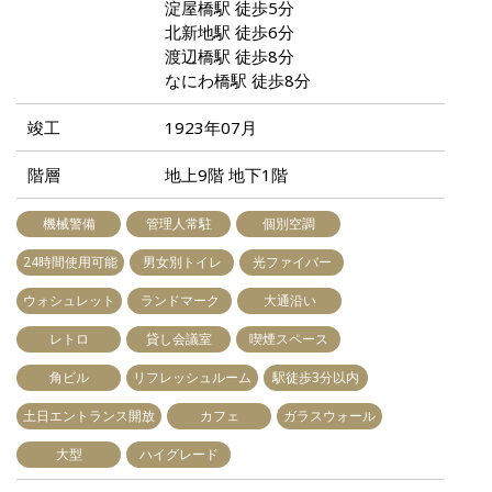
淀屋橋駅 徒歩5分
北新地駅 徒歩6分
渡辺橋駅 徒歩8分
なにわ橋駅 徒歩8分
竣工
1923年07月
階層
地上9階 地下1階
機械警備
管理人常駐
個別空調
24時間使用可能
男女別トイレ
光ファイバー
ウォシュレット
ランドマーク
大通沿い
レトロ
貸し会議室
喫煙スペース
角ビル
リフレッシュルーム
駅徒歩3分以内
土日エントランス開放
カフェ
ガラスウォール
大型
ハイグレード