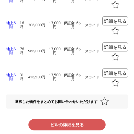
階
坪
円
月
詳細を見る
地上6
16
13,000
保証金: 6ヶ
208,000円
スライド
階
坪
円
月
詳細を見る
地上8
76
13,000
保証金: 6ヶ
988,000円
スライド
階
坪
円
月
詳細を見る
地上8
31
13,500
保証金: 6ヶ
418,500円
スライド
階
坪
円
月
選択した物件をまとめてお問い合わせいただけます
ビルの詳細を見る