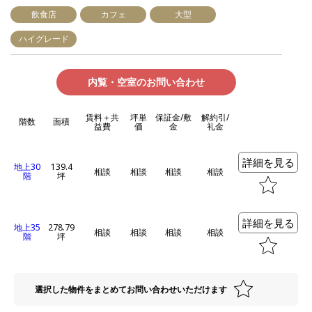
飲食店
カフェ
大型
ハイグレード
内覧・空室のお問い合わせ
賃料＋共
坪単
保証金/敷
解約引/
階数
面積
益費
価
金
礼金
詳細を見る
地上30
139.4
相談
相談
相談
相談
階
坪
詳細を見る
地上35
278.79
相談
相談
相談
相談
階
坪
選択した物件をまとめてお問い合わせいただけます