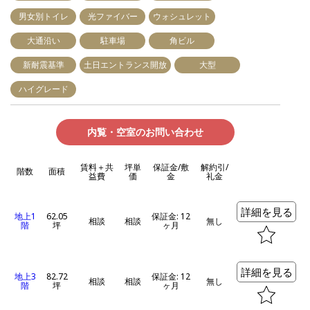
男女別トイレ
光ファイバー
ウォシュレット
大通沿い
駐車場
角ビル
新耐震基準
土日エントランス開放
大型
ハイグレード
内覧・空室のお問い合わせ
賃料＋共
坪単
保証金/敷
解約引/
階数
面積
益費
価
金
礼金
詳細を見る
地上1
62.05
保証金: 12
相談
相談
無し
階
坪
ヶ月
詳細を見る
地上3
82.72
保証金: 12
相談
相談
無し
階
坪
ヶ月