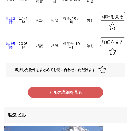
益費
価
礼金
詳細を見る
地上3
27.41
敷金: 10ヶ
相談
相談
無し
階
坪
月
詳細を見る
地上5
20.05
保証金: 10
相談
相談
無し
階
坪
ヶ月
選択した物件をまとめてお問い合わせいただけます
ビルの詳細を見る
浪速ビル