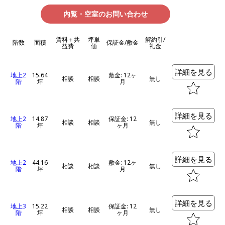
内覧・空室のお問い合わせ
賃料＋共
坪単
解約引/
階数
面積
保証金/敷金
益費
価
礼金
詳細を見る
地上2
15.64
敷金: 12ヶ
相談
相談
無し
階
坪
月
詳細を見る
地上2
14.87
保証金: 12
相談
相談
無し
階
坪
ヶ月
詳細を見る
地上2
44.16
敷金: 12ヶ
相談
相談
無し
階
坪
月
詳細を見る
地上3
15.22
保証金: 12
相談
相談
無し
階
坪
ヶ月