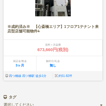
※成約済み※ 【心斎橋エリア】1フロア1テナント来
店型店舗可能物件⁂
賃料＋共益費
673,660円(税別)
保証金/敷金
解約引/礼金
3ヶ月
無し
四つ橋線 四ツ橋駅 徒歩1分
約51.82坪
タグ